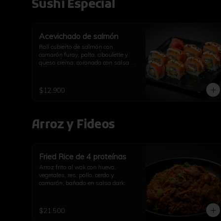
Sushi Especial
Acevichado de salmón
Roll cubierto de salmón con 
camarón furay, palta, ciboulette y 
queso crema, coronado con salsa 
acevichada.
$12.900
Arroz y Fideos
Fried Rice de 4 proteínas
Arroz frito al wok con huevo, 
vegetales, res, pollo, cerdo y 
camarón, bañado en salsa dark.
$21.500