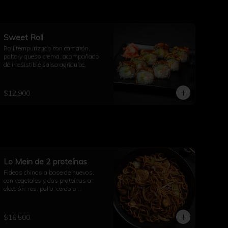
Sweet Roll
Roll tempurizado con camarón, 
palta y queso crema, acompañado 
de irresistible salsa agridulce.
$12.900
Lo Mein de 2 proteínas
Fideos chinos a base de huevos, 
con vegetales y dos proteínas a 
elección: res, pollo, cerdo o 
camarones.
$16.500