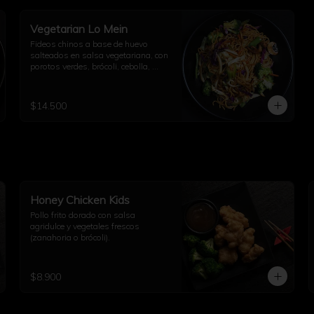
Vegetarian Lo Mein
Fideos chinos a base de huevo 
salteados en salsa vegetariana, con 
porotos verdes, brócoli, cebolla, 
repollo, champiñón, diente de 
dragón, ajo y un toque de aceite de 
sésamo.
$14.500
Honey Chicken Kids
Pollo frito dorado con salsa 
agridulce y vegetales frescos 
(zanahoria o brócoli).
$8.900