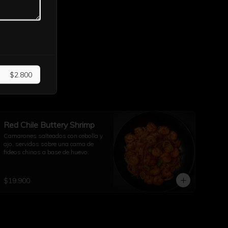
$2.800
Red Chile Buttery Shrimp
Camarones salteados con cebolla y 
ajo, servidos sobre una cama de 
fideos chinos a base de huevo.
$19.900