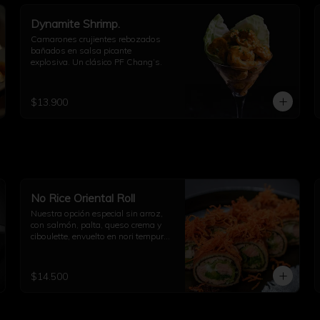
Dynamite Shrimp.
Camarones crujientes rebozados 
bañados en salsa picante 
explosiva. Un clásico PF Chang’s.
$13.900
No Rice Oriental Roll
Nuestra opción especial sin arroz, 
con salmón, palta, queso crema y 
ciboulette, envuelto en nori tempura 
y decorado con kakiage de 
zanahoria con salsa agridulce.
$14.500