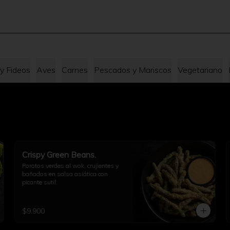
 y Fideos
Aves
Carnes
Pescados y Mariscos
Vegetariano
Crispy Green Beans.
Porotos verdes al wok, crujientes y 
bañados en salsa asiática con 
picante sutil.
$9.900