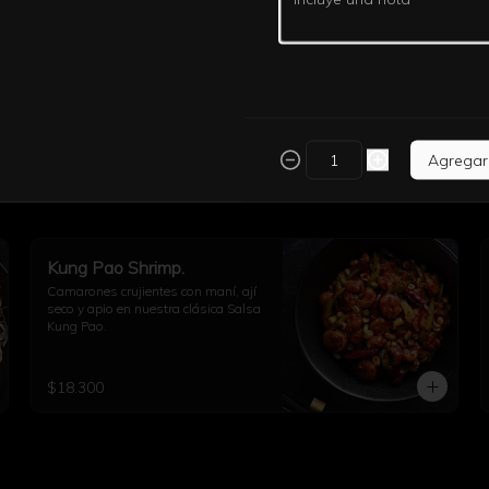
Agregar
Kung Pao Shrimp.
Camarones crujientes con maní, ají 
seco y apio en nuestra clásica Salsa 
Kung Pao.
$18.300