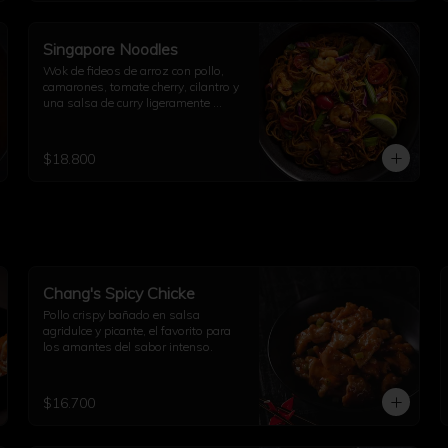
Singapore Noodles
Wok de fideos de arroz con pollo, 
camarones, tomate cherry, cilantro y 
una salsa de curry ligeramente 
picante.
$18.800
Chang's Spicy Chicke
Pollo crispy bañado en salsa 
agridulce y picante, el favorito para 
los amantes del sabor intenso.
$16.700