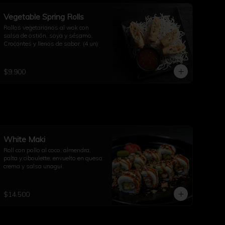
Vegetable Spring Rolls
Rollos vegetarianos al wok con 
salsa de ostión, soya y sésamo. 
Crocantes y llenos de sabor. (4 un)
$9.900
White Maki
Roll con pollo al coco, almendra, 
palta y ciboulette, envuelto en queso 
crema y salsa unagui.
$14.500