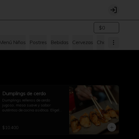
Login
$0
Menú Niños
Postres
Bebidas
Cervezas
Chang's for me Bo
Dumplings de cerdo
Dumplings rellenos de cerdo 
jugoso, masa suave y sabor 
auténtico de cocina asiática. Eligelos 
al vapor o fritos!
$10.400