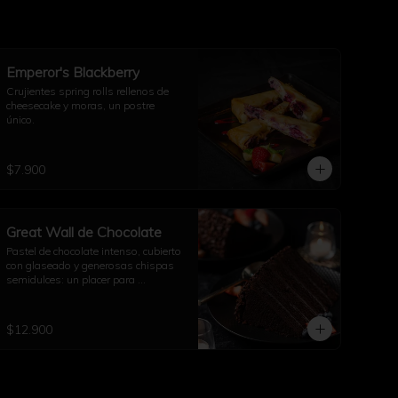
Emperor's Blackberry
Crujientes spring rolls rellenos de 
cheesecake y moras, un postre 
único.
$7.900
Great Wall de Chocolate
Pastel de chocolate intenso, cubierto 
con glaseado y generosas chispas 
semidulces: un placer para 
compartir.
$12.900