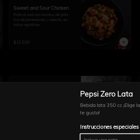
Sweet and Sour Chicken
Pollo al wok con trocitos de piña, 
mix de pimentones y cebolla, en 
salsa agridulce.
$15.500
Mongolian Beef
El clásico de PF Chang’s: carne de 
Pepsi Zero Lata
res caramelizada al wok con 
cebollín fresco, servida con arroz a 
Bebida lata 350 cc ¡Elige 
elección.
te gusta!
$21.900
Instrucciones especiales