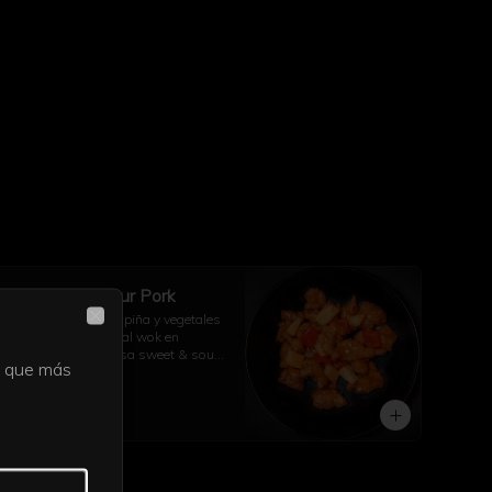
Sweet and Sour Pork
Cerdo crujiente con piña y vegetales 
Close
frescos, salteados al wok en 
nuestra clásica salsa sweet & sour 
la que más
con arroz a elección
$21.500