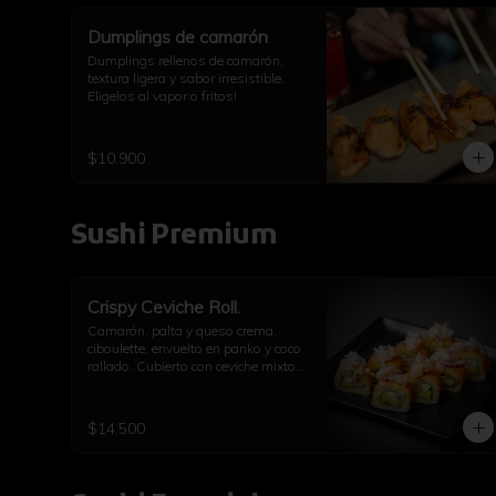
Dumplings de camarón
Dumplings rellenos de camarón, 
textura ligera y sabor irresistible. 
Eligelos al vapor o fritos!
$10.900
Sushi Premium
Crispy Ceviche Roll.
Camarón, palta y queso crema, 
ciboulette, envuelto en panko y coco 
rallado. Cubierto con ceviche mixto 
de pulpo y camarón.
$14.500