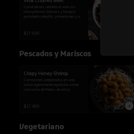
Wok Charred Beef.
Carne de res sellada al wok con 
champiñones blancos y hongos 
portobello,cebollín, pimentones y ají. 
Con arroz a elección
$17.500
Pescados y Mariscos
Crispy Honey Shrimp.
Camarones preparados en una 
salsa ligeramente agridulce sobre 
una cama de fideos de arroz 
inflados.
$17.900
Vegetariano