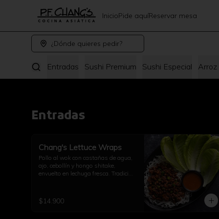
Inicio
Pide aquí
Reservar mesa
¿Dónde quieres pedir?
Entradas
Sushi Premium
Sushi Especial
Arroz
Entradas
Chang's Lettuce Wraps
Pollo al wok con castañas de agua, 
ajo, cebollín y hongo shitake, 
envuelto en lechuga fresca. Tradición 
PF Chang’s.
$14.900