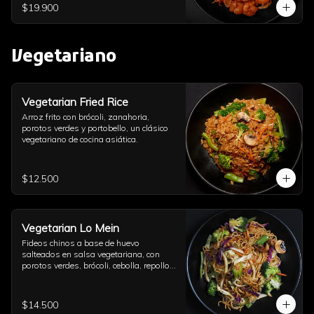
$19.900
Vegetariano
Vegetarian Fried Rice
Arroz frito con brócoli, zanahoria, 
porotos verdes y portobello, un clásico 
vegetariano de cocina asiática.
$12.500
Vegetarian Lo Mein
Fideos chinos a base de huevo 
salteados en salsa vegetariana, con 
porotos verdes, brócoli, cebolla, repollo, 
champiñón, diente de dragón, ajo y un 
toque de aceite de sésamo.
$14.500