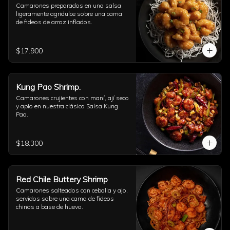
Camarones preparados en una salsa 
ligeramente agridulce sobre una cama 
de fideos de arroz inflados.
$17.900
Kung Pao Shrimp.
Camarones crujientes con maní, ají seco 
y apio en nuestra clásica Salsa Kung 
Pao.
$18.300
Red Chile Buttery Shrimp
Camarones salteados con cebolla y ajo, 
servidos sobre una cama de fideos 
chinos a base de huevo.