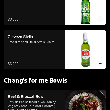
$3.200
Cerveza Stella
Botella cerveza Stella Artois 330 cc.
$3.200
Chang's for me Bowls
Beef & Broccoli Bowl
Bowl de Res salteada al wok con ajo, 
jengibre y cebollín, brócoli crocante y 
arroz. Arroz a elección