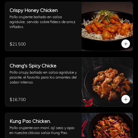
Crispy Honey Chicken
Pollo crujiente bañado en salsa 
agridulce, servido sobre fideos de arroz 
inflados.
$21.500
Chang's Spicy Chicke
Pollo crispy bañado en salsa agridulce y 
picante, el favorito para los amantes del 
sabor intenso.
$16.700
Kung Pao Chicken.
Pollo crujiente con maní, ají seco y apio 
en nuestra clásica salsa Kung Pao.