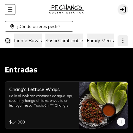
Abrir menu de navegación
Logi
¿Dónde quieres pedir?
hang's for me Bowls
Sushi Combinable
Family Meals
Entradas
Chang's Lettuce Wraps
Pollo al wok con castañas de agua, ajo, 
cebollín y hongo shitake, envuelto en 
lechuga fresca. Tradición PF Chang’s.
$14.900