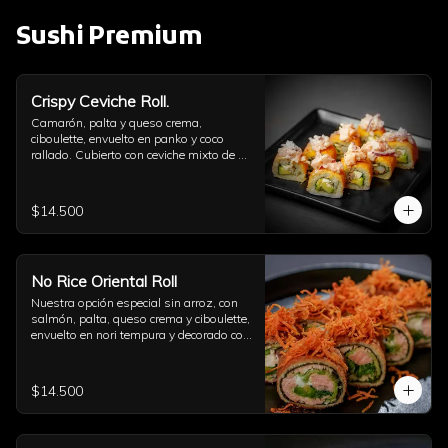
Sushi Premium
Crispy Ceviche Roll.
Camarón, palta y queso crema, 
ciboulette, envuelto en panko y coco 
rallado. Cubierto con ceviche mixto de 
pulpo y camarón.
$14.500
No Rice Oriental Roll
Nuestra opción especial sin arroz, con 
salmón, palta, queso crema y ciboulette, 
envuelto en nori tempura y decorado con 
kakiage de zanahoria con salsa 
agridulce.
$14.500