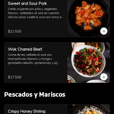
Sweet and Sour Pork
Cerdo crujiente con piña y vegetales 
frescos, salteados al wok en nuestra 
clásica salsa sweet & sour con arroz a 
elección
$21.500
Wok Charred Beef.
Carne de res sellada al wok con 
champiñones blancos y hongos 
portobello,cebollín, pimentones y ají. 
Con arroz a elección
$17.500
Pescados y Mariscos
Crispy Honey Shrimp.