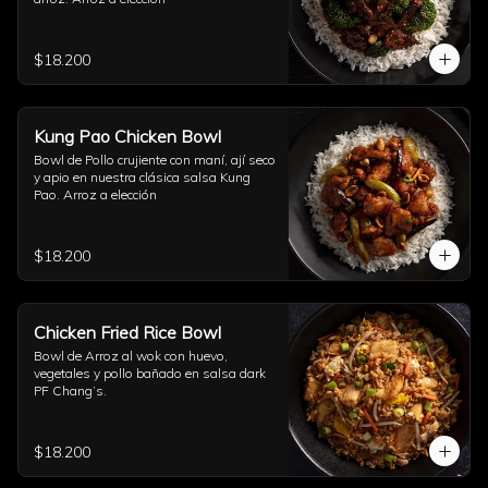
$18.200
Kung Pao Chicken Bowl
Bowl de Pollo crujiente con maní, ají seco 
y apio en nuestra clásica salsa Kung 
Pao. Arroz a elección
$18.200
Chicken Fried Rice Bowl
Bowl de Arroz al wok con huevo, 
vegetales y pollo bañado en salsa dark 
PF Chang’s.
$18.200