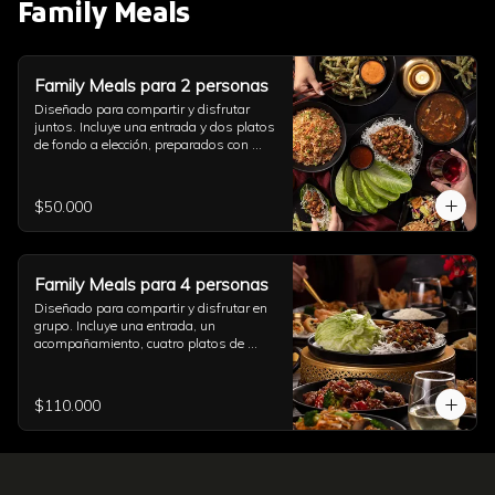
Family Meals
Family Meals para 2 personas
Diseñado para compartir y disfrutar 
juntos. Incluye una entrada y dos platos 
de fondo a elección, preparados con 
auténtico sabor asiático. Ideal para una 
comida completa en pareja (imagen 
referencial)
$50.000
Family Meals para 4 personas
Diseñado para compartir y disfrutar en 
grupo. Incluye una entrada, un 
acompañamiento, cuatro platos de 
fondo a elección y una opción de sushi, 
todo preparado con auténtico sabor 
asiático. Ideal para una comida 
$110.000
completa con familia y amigos (imagen 
referencial)