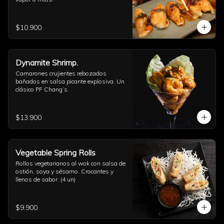
$10.900
Dynamite Shrimp.
Camarones crujientes rebozados 
bañados en salsa picante explosiva. Un 
clásico PF Chang’s.
$13.900
Vegetable Spring Rolls
Rollos vegetarianos al wok con salsa de 
ostión, soya y sésamo. Crocantes y 
llenos de sabor. (4 un)
$9.900