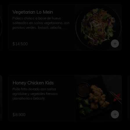
Vegetarian Lo Mein
Fideos chinos a base de huevo 
salteados en salsa vegetariana, con 
porotos verdes, brócoli, cebolla, 
repollo, champiñón, diente de 
dragón, ajo y un toque de aceite de 
sésamo.
$14.500
Honey Chicken Kids
Pollo frito dorado con salsa 
agridulce y vegetales frescos 
(zanahoria o brócoli).
$8.900