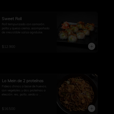
Sweet Roll
Roll tempurizado con camarón, 
palta y queso crema, acompañado 
de irresistible salsa agridulce.
$12.900
Lo Mein de 2 proteínas
Fideos chinos a base de huevos, 
con vegetales y dos proteínas a 
elección: res, pollo, cerdo o 
camarones.
$16.500