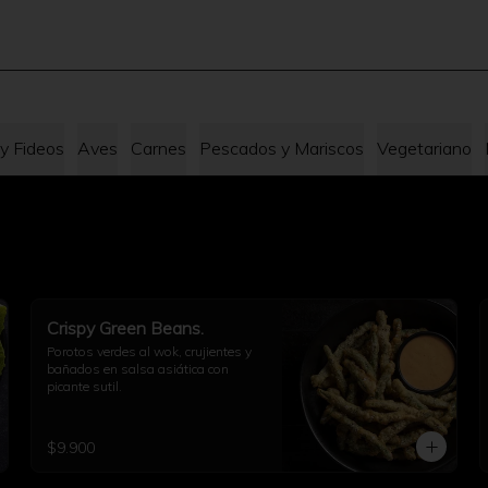
 y Fideos
Aves
Carnes
Pescados y Mariscos
Vegetariano
Crispy Green Beans.
Porotos verdes al wok, crujientes y 
bañados en salsa asiática con 
picante sutil.
$9.900