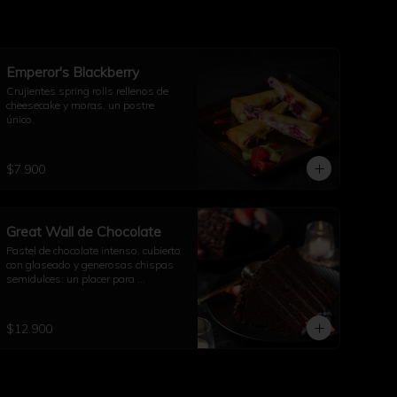
Emperor's Blackberry
Crujientes spring rolls rellenos de 
cheesecake y moras, un postre 
único.
$7.900
Great Wall de Chocolate
Pastel de chocolate intenso, cubierto 
con glaseado y generosas chispas 
semidulces: un placer para 
compartir.
$12.900