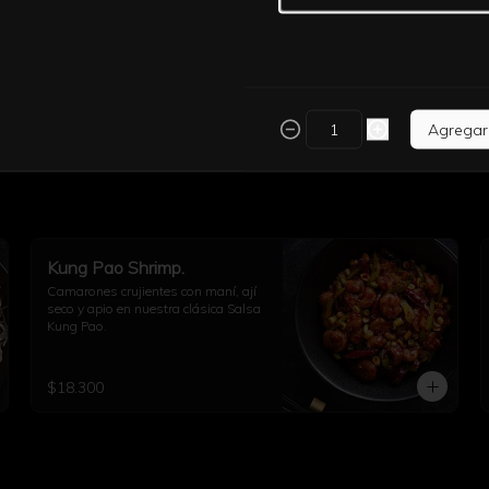
Agregar
Kung Pao Shrimp.
Camarones crujientes con maní, ají 
seco y apio en nuestra clásica Salsa 
Kung Pao.
$18.300