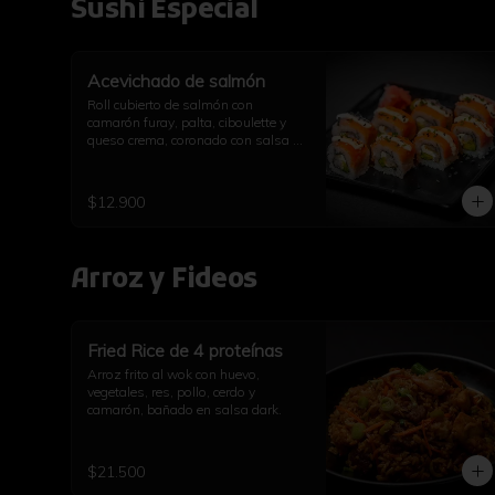
Sushi Especial
Acevichado de salmón
Roll cubierto de salmón con 
camarón furay, palta, ciboulette y 
queso crema, coronado con salsa 
acevichada.
$12.900
Arroz y Fideos
Fried Rice de 4 proteínas
Arroz frito al wok con huevo, 
vegetales, res, pollo, cerdo y 
camarón, bañado en salsa dark.
$21.500