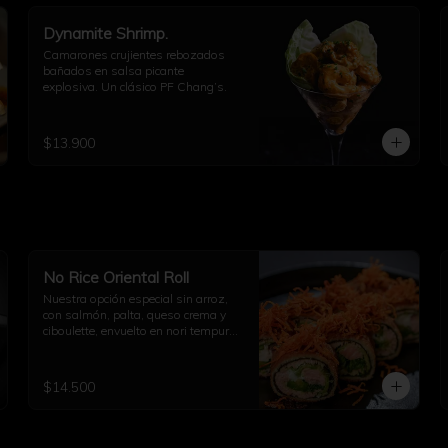
Dynamite Shrimp.
Camarones crujientes rebozados 
bañados en salsa picante 
explosiva. Un clásico PF Chang’s.
$13.900
No Rice Oriental Roll
Nuestra opción especial sin arroz, 
con salmón, palta, queso crema y 
ciboulette, envuelto en nori tempura 
y decorado con kakiage de 
zanahoria con salsa agridulce.
$14.500