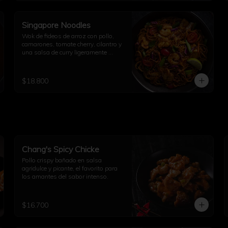
Singapore Noodles
Wok de fideos de arroz con pollo, 
camarones, tomate cherry, cilantro y 
una salsa de curry ligeramente 
picante.
$18.800
Chang's Spicy Chicke
Pollo crispy bañado en salsa 
agridulce y picante, el favorito para 
los amantes del sabor intenso.
$16.700