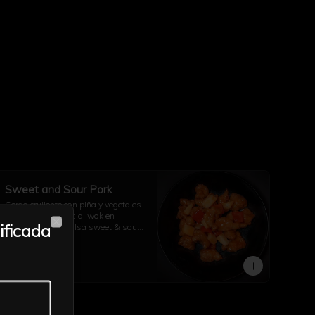
Sweet and Sour Pork
Cerdo crujiente con piña y vegetales 
frescos, salteados al wok en 
ificada
nuestra clásica salsa sweet & sour 
Close
con arroz a elección
$21.500