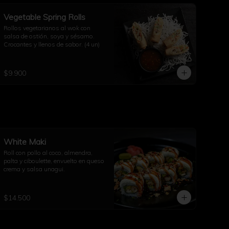
Vegetable Spring Rolls
Rollos vegetarianos al wok con 
salsa de ostión, soya y sésamo. 
Crocantes y llenos de sabor. (4 un)
$9.900
White Maki
Roll con pollo al coco, almendra, 
palta y ciboulette, envuelto en queso 
crema y salsa unagui.
$14.500