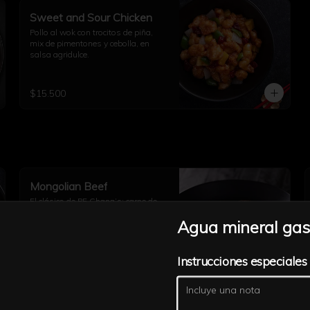
Sweet and Sour Chicken
Pollo al wok con trocitos de piña, 
mix de pimentones y cebolla, en 
salsa agridulce.
$15.500
Mongolian Beef
El clásico de PF Chang’s: carne de 
res caramelizada al wok con 
Agua mineral gas
cebollín fresco, servida con arroz a 
elección.
Instrucciones especiales
$21.900