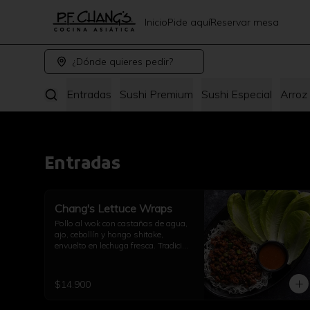
Inicio
Pide aquí
Reservar mesa
¿Dónde quieres pedir?
Entradas
Sushi Premium
Sushi Especial
Arroz
Entradas
Chang's Lettuce Wraps
Pollo al wok con castañas de agua, 
ajo, cebollín y hongo shitake, 
envuelto en lechuga fresca. Tradición 
PF Chang’s.
$14.900