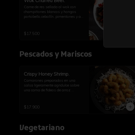
Wok Charred Beef.
Carne de res sellada al wok con 
champiñones blancos y hongos 
portobello,cebollín, pimentones y ají. 
Con arroz a elección
$17.500
Pescados y Mariscos
Crispy Honey Shrimp.
Camarones preparados en una 
salsa ligeramente agridulce sobre 
una cama de fideos de arroz 
inflados.
$17.900
Vegetariano