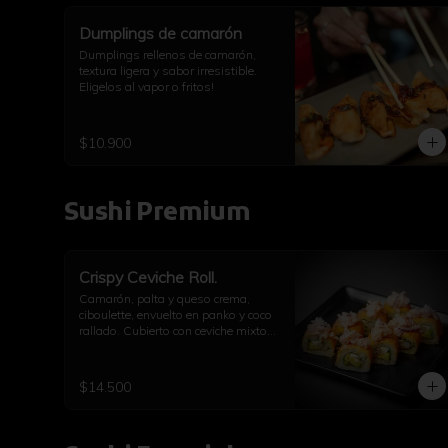
Dumplings de camarón
Dumplings rellenos de camarón, 
textura ligera y sabor irresistible. 
Eligelos al vapor o fritos!
$10.900
Sushi Premium
Crispy Ceviche Roll.
Camarón, palta y queso crema, 
ciboulette, envuelto en panko y coco 
rallado. Cubierto con ceviche mixto 
de pulpo y camarón.
$14.500