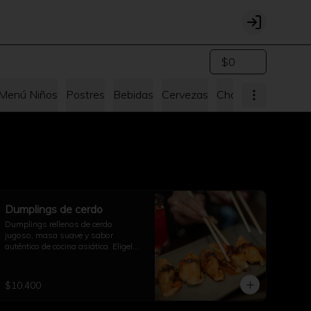
Login
$0
Menú Niños
Postres
Bebidas
Cervezas
Chang's for me Bo
Dumplings de cerdo
Dumplings rellenos de cerdo 
jugoso, masa suave y sabor 
auténtico de cocina asiática. Eligelos 
al vapor o fritos!
$10.400