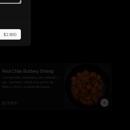
$2.800
Red Chile Buttery Shrimp
Camarones salteados con cebolla y 
ajo, servidos sobre una cama de 
fideos chinos a base de huevo.
$19.900