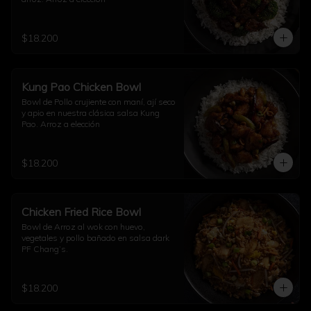
$18.200
Kung Pao Chicken Bowl
Bowl de Pollo crujiente con maní, ají seco 
y apio en nuestra clásica salsa Kung 
Pao. Arroz a elección
$18.200
Chicken Fried Rice Bowl
Bowl de Arroz al wok con huevo, 
vegetales y pollo bañado en salsa dark 
PF Chang’s.
$18.200