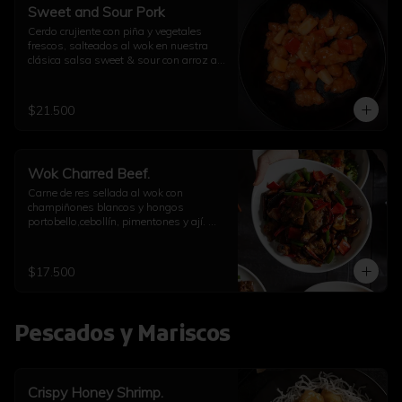
Sweet and Sour Pork
Cerdo crujiente con piña y vegetales 
frescos, salteados al wok en nuestra 
clásica salsa sweet & sour con arroz a 
elección
$21.500
Wok Charred Beef.
Carne de res sellada al wok con 
champiñones blancos y hongos 
portobello,cebollín, pimentones y ají. 
Con arroz a elección
$17.500
Pescados y Mariscos
Crispy Honey Shrimp.