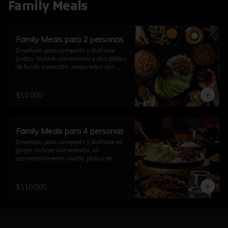
Family Meals
Family Meals para 2 personas
Diseñado para compartir y disfrutar 
juntos. Incluye una entrada y dos platos 
de fondo a elección, preparados con 
auténtico sabor asiático. Ideal para una 
comida completa en pareja (imagen 
referencial)
$50.000
Family Meals para 4 personas
Diseñado para compartir y disfrutar en 
grupo. Incluye una entrada, un 
acompañamiento, cuatro platos de 
fondo a elección y una opción de sushi, 
todo preparado con auténtico sabor 
asiático. Ideal para una comida 
$110.000
completa con familia y amigos (imagen 
referencial)