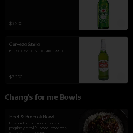
$3.200
Cerveza Stella
Botella cerveza Stella Artois 330 cc.
$3.200
Chang's for me Bowls
Beef & Broccoli Bowl
Bowl de Res salteada al wok con ajo, 
jengibre y cebollín, brócoli crocante y 
arroz. Arroz a elección