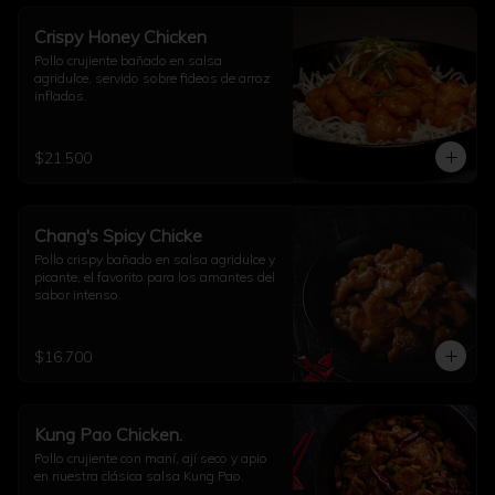
Crispy Honey Chicken
Pollo crujiente bañado en salsa 
agridulce, servido sobre fideos de arroz 
inflados.
$21.500
Chang's Spicy Chicke
Pollo crispy bañado en salsa agridulce y 
picante, el favorito para los amantes del 
sabor intenso.
$16.700
Kung Pao Chicken.
Pollo crujiente con maní, ají seco y apio 
en nuestra clásica salsa Kung Pao.