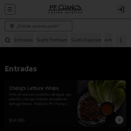
Abrir menu de navegación
Logi
¿Dónde quieres pedir?
Entradas
Sushi Premium
Sushi Especial
Arroz y Fide
Entradas
Chang's Lettuce Wraps
Pollo al wok con castañas de agua, ajo, 
cebollín y hongo shitake, envuelto en 
lechuga fresca. Tradición PF Chang’s.
$14.900