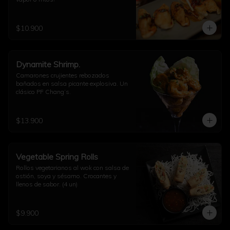
$10.900
Dynamite Shrimp.
Camarones crujientes rebozados 
bañados en salsa picante explosiva. Un 
clásico PF Chang’s.
$13.900
Vegetable Spring Rolls
Rollos vegetarianos al wok con salsa de 
ostión, soya y sésamo. Crocantes y 
llenos de sabor. (4 un)
$9.900