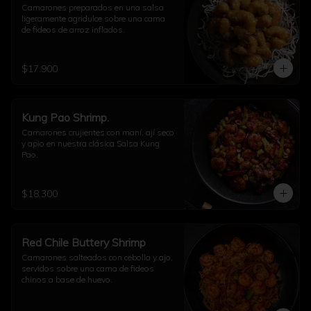
Camarones preparados en una salsa 
ligeramente agridulce sobre una cama 
de fideos de arroz inflados.
$17.900
Kung Pao Shrimp.
Camarones crujientes con maní, ají seco 
y apio en nuestra clásica Salsa Kung 
Pao.
$18.300
Red Chile Buttery Shrimp
Camarones salteados con cebolla y ajo, 
servidos sobre una cama de fideos 
chinos a base de huevo.