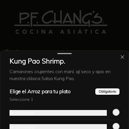
Conócenos
Kung Pao Shrimp.
Contacto
Camarones crujientes con maní, ají seco y apio en
Nosotros
nuestra clásica Salsa Kung Pao.
Locales
Eventos
Elige el Arroz para tu plato
Obligatorio
Encuesta
Seleccione 1
Términos y condiciones
Política de privacidad
Arroz Blanco
Redes sociales
Arroz Integral