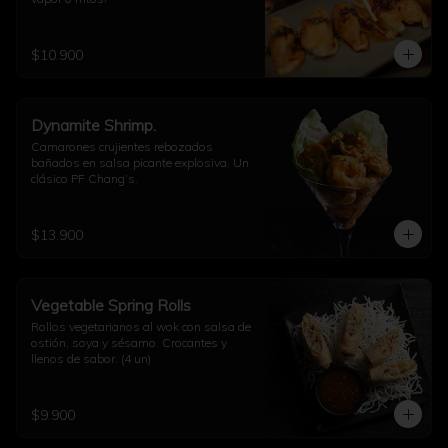
$10.900
Dynamite Shrimp.
Camarones crujientes rebozados 
bañados en salsa picante explosiva. Un 
clásico PF Chang’s.
$13.900
Vegetable Spring Rolls
Rollos vegetarianos al wok con salsa de 
ostión, soya y sésamo. Crocantes y 
llenos de sabor. (4 un)
$9.900