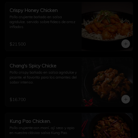
Crispy Honey Chicken
Pollo crujiente bañado en salsa 
agridulce, servido sobre fideos de arroz 
inflados.
$21.500
Chang's Spicy Chicke
Pollo crispy bañado en salsa agridulce y 
picante, el favorito para los amantes del 
sabor intenso.
$16.700
Kung Pao Chicken.
Pollo crujiente con maní, ají seco y apio 
en nuestra clásica salsa Kung Pao.