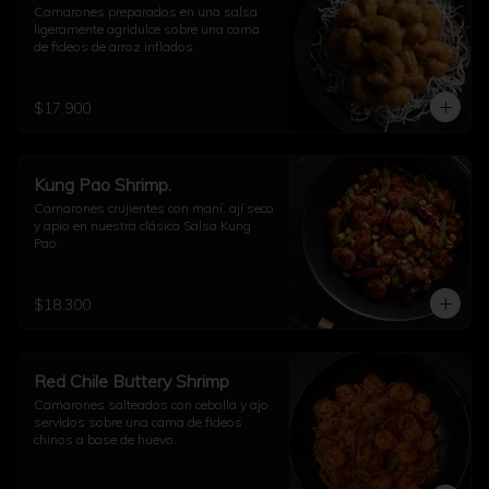
Camarones preparados en una salsa 
ligeramente agridulce sobre una cama 
de fideos de arroz inflados.
$17.900
Kung Pao Shrimp.
Camarones crujientes con maní, ají seco 
y apio en nuestra clásica Salsa Kung 
Pao.
$18.300
Red Chile Buttery Shrimp
Camarones salteados con cebolla y ajo, 
servidos sobre una cama de fideos 
chinos a base de huevo.