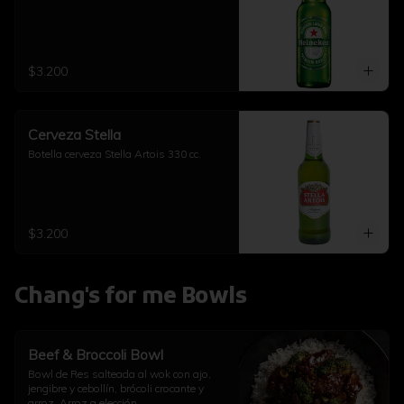
$3.200
Cerveza Stella
Botella cerveza Stella Artois 330 cc.
$3.200
Chang's for me Bowls
Beef & Broccoli Bowl
Bowl de Res salteada al wok con ajo, 
jengibre y cebollín, brócoli crocante y 
arroz. Arroz a elección