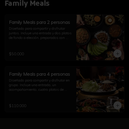
Family Meals
Family Meals para 2 personas
Diseñado para compartir y disfrutar 
juntos. Incluye una entrada y dos platos 
de fondo a elección, preparados con 
auténtico sabor asiático. Ideal para una 
comida completa en pareja (imagen 
referencial)
$50.000
Family Meals para 4 personas
Diseñado para compartir y disfrutar en 
grupo. Incluye una entrada, un 
acompañamiento, cuatro platos de 
fondo a elección y una opción de sushi, 
todo preparado con auténtico sabor 
asiático. Ideal para una comida 
$110.000
completa con familia y amigos (imagen 
referencial)