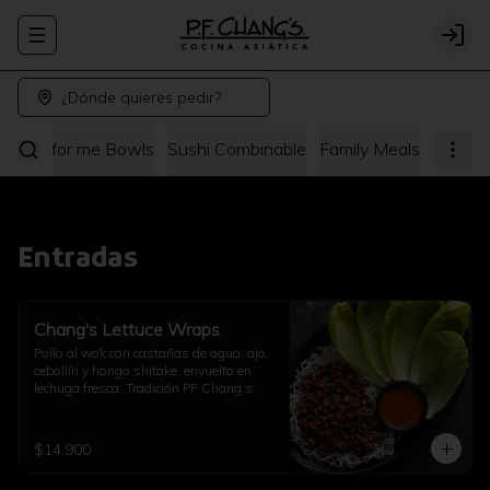
Abrir menu de navegación
Logi
¿Dónde quieres pedir?
hang's for me Bowls
Sushi Combinable
Family Meals
Entradas
Chang's Lettuce Wraps
Pollo al wok con castañas de agua, ajo, 
cebollín y hongo shitake, envuelto en 
lechuga fresca. Tradición PF Chang’s.
$14.900