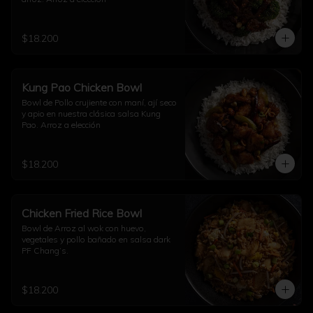
$18.200
Kung Pao Chicken Bowl
Bowl de Pollo crujiente con maní, ají seco 
y apio en nuestra clásica salsa Kung 
Pao. Arroz a elección
$18.200
Chicken Fried Rice Bowl
Bowl de Arroz al wok con huevo, 
vegetales y pollo bañado en salsa dark 
PF Chang’s.
$18.200