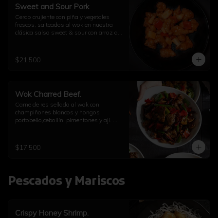
Sweet and Sour Pork
Cerdo crujiente con piña y vegetales 
frescos, salteados al wok en nuestra 
clásica salsa sweet & sour con arroz a 
elección
$21.500
Wok Charred Beef.
Carne de res sellada al wok con 
champiñones blancos y hongos 
portobello,cebollín, pimentones y ají. 
Con arroz a elección
$17.500
Pescados y Mariscos
Crispy Honey Shrimp.