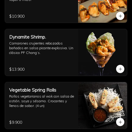
$10.900
Dynamite Shrimp.
Camarones crujientes rebozados 
bañados en salsa picante explosiva. Un 
clásico PF Chang’s.
$13.900
Vegetable Spring Rolls
Rollos vegetarianos al wok con salsa de 
ostión, soya y sésamo. Crocantes y 
llenos de sabor. (4 un)
$9.900