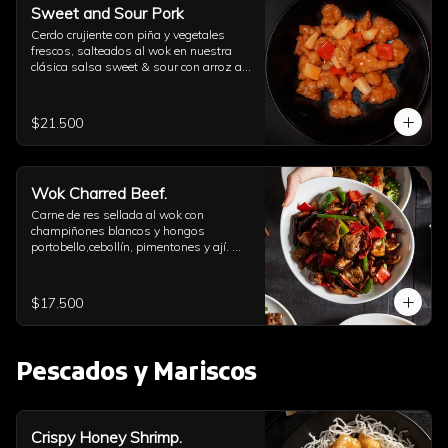
Sweet and Sour Pork
Cerdo crujiente con piña y vegetales 
frescos, salteados al wok en nuestra 
clásica salsa sweet & sour con arroz a 
elección
$21.500
Wok Charred Beef.
Carne de res sellada al wok con 
champiñones blancos y hongos 
portobello,cebollín, pimentones y ají. 
Con arroz a elección
$17.500
Pescados y Mariscos
Crispy Honey Shrimp.