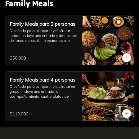
Family Meals
Family Meals para 2 personas
Diseñado para compartir y disfrutar 
juntos. Incluye una entrada y dos platos 
de fondo a elección, preparados con 
auténtico sabor asiático. Ideal para una 
comida completa en pareja (imagen 
referencial)
$50.000
Family Meals para 4 personas
Diseñado para compartir y disfrutar en 
grupo. Incluye una entrada, un 
acompañamiento, cuatro platos de 
fondo a elección y una opción de sushi, 
todo preparado con auténtico sabor 
asiático. Ideal para una comida 
$110.000
completa con familia y amigos (imagen 
referencial)