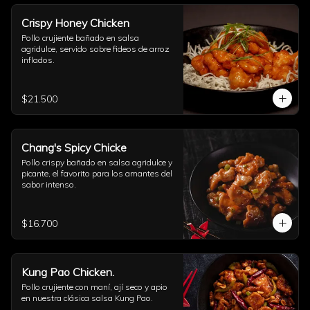
Crispy Honey Chicken
Pollo crujiente bañado en salsa 
agridulce, servido sobre fideos de arroz 
inflados.
$21.500
Chang's Spicy Chicke
Pollo crispy bañado en salsa agridulce y 
picante, el favorito para los amantes del 
sabor intenso.
$16.700
Kung Pao Chicken.
Pollo crujiente con maní, ají seco y apio 
en nuestra clásica salsa Kung Pao.