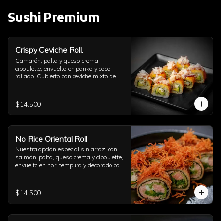
Sushi Premium
Crispy Ceviche Roll.
Camarón, palta y queso crema, 
ciboulette, envuelto en panko y coco 
rallado. Cubierto con ceviche mixto de 
pulpo y camarón.
$14.500
No Rice Oriental Roll
Nuestra opción especial sin arroz, con 
salmón, palta, queso crema y ciboulette, 
envuelto en nori tempura y decorado con 
kakiage de zanahoria con salsa 
agridulce.
$14.500