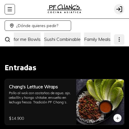
Abrir menu de navegación
Logi
¿Dónde quieres pedir?
hang's for me Bowls
Sushi Combinable
Family Meals
Entradas
Chang's Lettuce Wraps
Pollo al wok con castañas de agua, ajo, 
cebollín y hongo shitake, envuelto en 
lechuga fresca. Tradición PF Chang’s.
$14.900