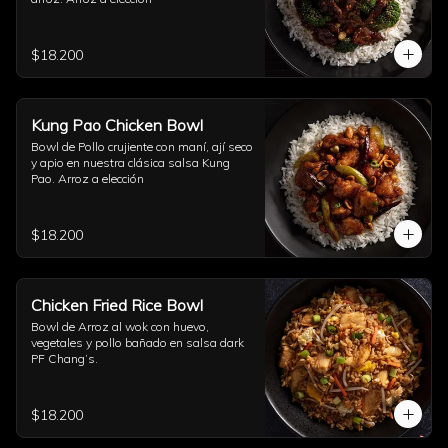
$18.200
Kung Pao Chicken Bowl
Bowl de Pollo crujiente con maní, ají seco 
y apio en nuestra clásica salsa Kung 
Pao. Arroz a elección
$18.200
Chicken Fried Rice Bowl
Bowl de Arroz al wok con huevo, 
vegetales y pollo bañado en salsa dark 
PF Chang’s.
$18.200