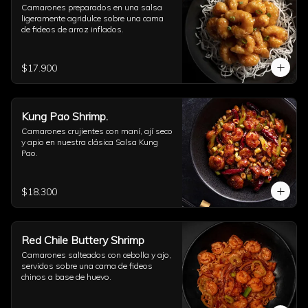
Camarones preparados en una salsa 
ligeramente agridulce sobre una cama 
de fideos de arroz inflados.
$17.900
Kung Pao Shrimp.
Camarones crujientes con maní, ají seco 
y apio en nuestra clásica Salsa Kung 
Pao.
$18.300
Red Chile Buttery Shrimp
Camarones salteados con cebolla y ajo, 
servidos sobre una cama de fideos 
chinos a base de huevo.