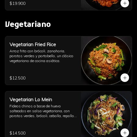
$19.900
Vegetariano
Vegetarian Fried Rice
Arroz frito con brócoli, zanahoria, 
porotos verdes y portobello, un clásico 
vegetariano de cocina asiática.
$12.500
Vegetarian Lo Mein
Fideos chinos a base de huevo 
salteados en salsa vegetariana, con 
porotos verdes, brócoli, cebolla, repollo, 
champiñón, diente de dragón, ajo y un 
toque de aceite de sésamo.
$14.500