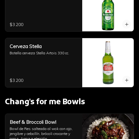
$3.200
Cerveza Stella
Botella cerveza Stella Artois 330 cc.
$3.200
Chang's for me Bowls
Beef & Broccoli Bowl
Bowl de Res salteada al wok con ajo, 
jengibre y cebollín, brócoli crocante y 
arroz. Arroz a elección