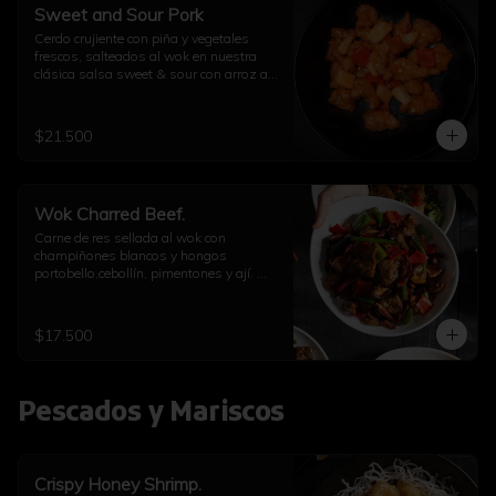
Sweet and Sour Pork
Cerdo crujiente con piña y vegetales 
frescos, salteados al wok en nuestra 
clásica salsa sweet & sour con arroz a 
elección
$21.500
Wok Charred Beef.
Carne de res sellada al wok con 
champiñones blancos y hongos 
portobello,cebollín, pimentones y ají. 
Con arroz a elección
$17.500
Pescados y Mariscos
Crispy Honey Shrimp.