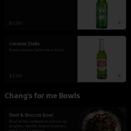
$3.200
Cerveza Stella
Botella cerveza Stella Artois 330 cc.
$3.200
Chang's for me Bowls
Beef & Broccoli Bowl
Bowl de Res salteada al wok con ajo, 
jengibre y cebollín, brócoli crocante y 
arroz. Arroz a elección