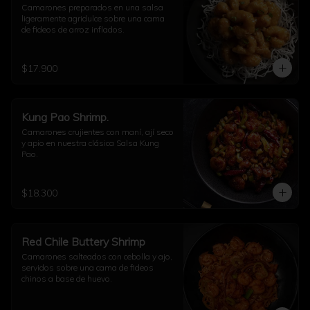
Camarones preparados en una salsa 
ligeramente agridulce sobre una cama 
de fideos de arroz inflados.
$17.900
Kung Pao Shrimp.
Camarones crujientes con maní, ají seco 
y apio en nuestra clásica Salsa Kung 
Pao.
$18.300
Red Chile Buttery Shrimp
Camarones salteados con cebolla y ajo, 
servidos sobre una cama de fideos 
chinos a base de huevo.