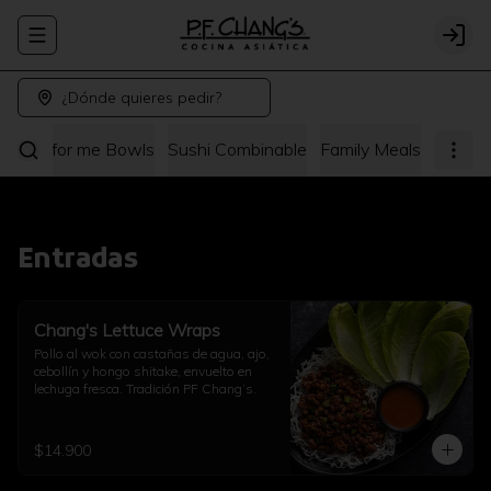
Abrir menu de navegación
Logi
¿Dónde quieres pedir?
hang's for me Bowls
Sushi Combinable
Family Meals
Entradas
Chang's Lettuce Wraps
Pollo al wok con castañas de agua, ajo, 
cebollín y hongo shitake, envuelto en 
lechuga fresca. Tradición PF Chang’s.
$14.900