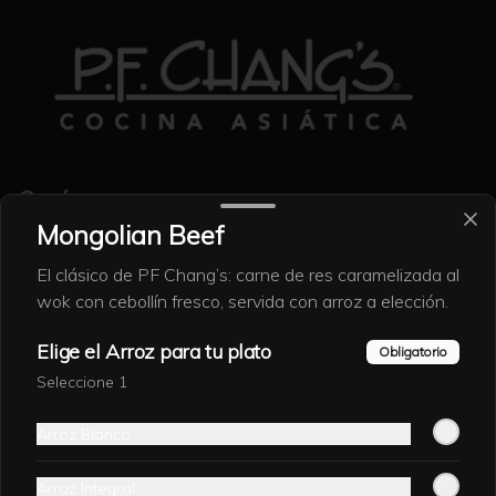
Conócenos
Mongolian Beef
Contacto
El clásico de PF Chang’s: carne de res caramelizada al
Nosotros
wok con cebollín fresco, servida con arroz a elección.
Locales
Eventos
Elige el Arroz para tu plato
Obligatorio
Encuesta
Seleccione 1
Términos y condiciones
Política de privacidad
Arroz Blanco
Redes sociales
Arroz Integral