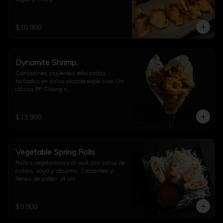
$10.900
Dynamite Shrimp.
Camarones crujientes rebozados 
bañados en salsa picante explosiva. Un 
clásico PF Chang’s.
$13.900
Vegetable Spring Rolls
Rollos vegetarianos al wok con salsa de 
ostión, soya y sésamo. Crocantes y 
llenos de sabor. (4 un)
$9.900