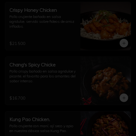
Crispy Honey Chicken
Pollo crujiente bañado en salsa 
agridulce, servido sobre fideos de arroz 
inflados.
$21.500
Chang's Spicy Chicke
Pollo crispy bañado en salsa agridulce y 
picante, el favorito para los amantes del 
sabor intenso.
$16.700
Kung Pao Chicken.
Pollo crujiente con maní, ají seco y apio 
en nuestra clásica salsa Kung Pao.