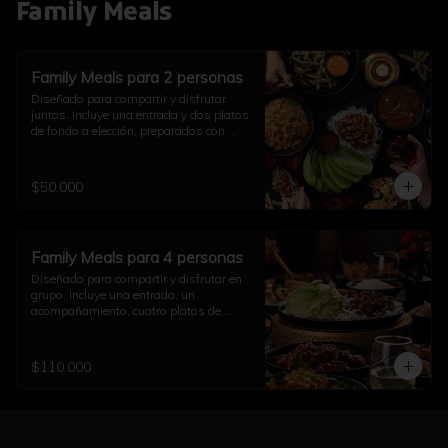
Family Meals
Family Meals para 2 personas
Diseñado para compartir y disfrutar 
juntos. Incluye una entrada y dos platos 
de fondo a elección, preparados con 
auténtico sabor asiático. Ideal para una 
comida completa en pareja (imagen 
referencial)
$50.000
Family Meals para 4 personas
Diseñado para compartir y disfrutar en 
grupo. Incluye una entrada, un 
acompañamiento, cuatro platos de 
fondo a elección y una opción de sushi, 
todo preparado con auténtico sabor 
asiático. Ideal para una comida 
$110.000
completa con familia y amigos (imagen 
referencial)