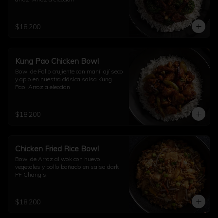
$18.200
Kung Pao Chicken Bowl
Bowl de Pollo crujiente con maní, ají seco 
y apio en nuestra clásica salsa Kung 
Pao. Arroz a elección
$18.200
Chicken Fried Rice Bowl
Bowl de Arroz al wok con huevo, 
vegetales y pollo bañado en salsa dark 
PF Chang’s.
$18.200