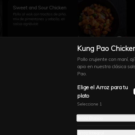
Sweet and Sour Chicken
Pollo al wok con trocitos de piña, 
mix de pimentones y cebolla, en 
salsa agridulce.
$15.500
Kung Pao Chicken
Pollo crujiente con maní, aj
apio en nuestra clásica sa
Pao.
Mongolian Beef
Elige el Arroz para tu
El clásico de PF Chang’s: carne de 
res caramelizada al wok con 
plato
cebollín fresco, servida con arroz a 
elección.
Seleccione 1
$21.900
Arroz Blanco
Arroz Integral