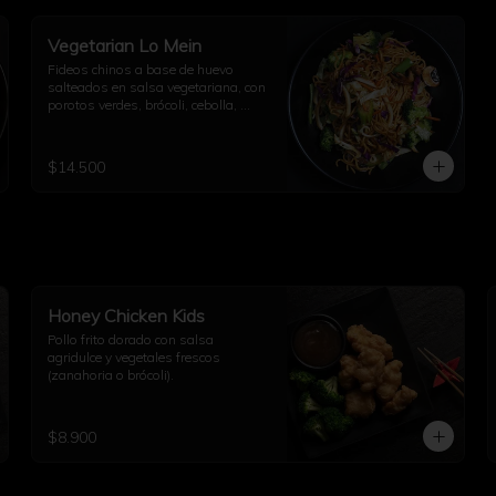
Vegetarian Lo Mein
Fideos chinos a base de huevo 
salteados en salsa vegetariana, con 
porotos verdes, brócoli, cebolla, 
repollo, champiñón, diente de 
dragón, ajo y un toque de aceite de 
sésamo.
$14.500
Honey Chicken Kids
Pollo frito dorado con salsa 
agridulce y vegetales frescos 
(zanahoria o brócoli).
$8.900