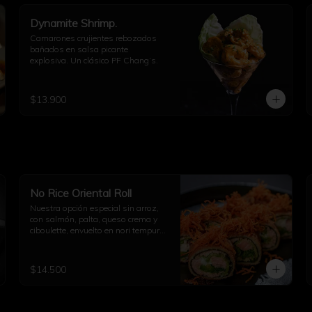
Dynamite Shrimp.
Camarones crujientes rebozados 
bañados en salsa picante 
explosiva. Un clásico PF Chang’s.
$13.900
No Rice Oriental Roll
Nuestra opción especial sin arroz, 
con salmón, palta, queso crema y 
ciboulette, envuelto en nori tempura 
y decorado con kakiage de 
zanahoria con salsa agridulce.
$14.500