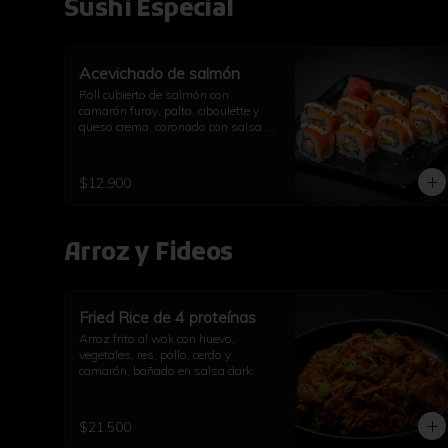
Sushi Especial
Acevichado de salmón
Roll cubierto de salmón con 
camarón furay, palta, ciboulette y 
queso crema, coronado con salsa 
acevichada.
$12.900
Arroz y Fideos
Fried Rice de 4 proteínas
Arroz frito al wok con huevo, 
vegetales, res, pollo, cerdo y 
camarón, bañado en salsa dark.
$21.500