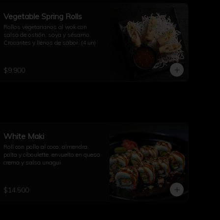
Vegetable Spring Rolls
Rollos vegetarianos al wok con 
salsa de ostión, soya y sésamo. 
Crocantes y llenos de sabor. (4 un)
$9.900
White Maki
Roll con pollo al coco, almendra, 
palta y ciboulette, envuelto en queso 
crema y salsa unagui.
$14.500