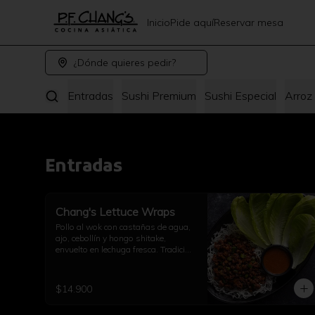
Inicio
Pide aquí
Reservar mesa
¿Dónde quieres pedir?
Entradas
Sushi Premium
Sushi Especial
Arroz
Entradas
Chang's Lettuce Wraps
Pollo al wok con castañas de agua, 
ajo, cebollín y hongo shitake, 
envuelto en lechuga fresca. Tradición 
PF Chang’s.
$14.900