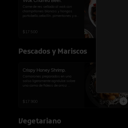
Wok Charred Beef.
Carne de res sellada al wok con 
champiñones blancos y hongos 
portobello,cebollín, pimentones y ají. 
Con arroz a elección
$17.500
Pescados y Mariscos
Crispy Honey Shrimp.
Camarones preparados en una 
salsa ligeramente agridulce sobre 
una cama de fideos de arroz 
inflados.
$17.900
Vegetariano