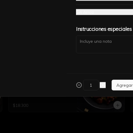
Sin Arroz
Instrucciones especiales
Kung Pao Shrimp.
Camarones crujientes con maní, ají 
seco y apio en nuestra clásica Salsa 
Agregar
Kung Pao.
$18.300