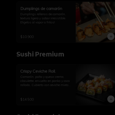
Dumplings de camarón
Dumplings rellenos de camarón, 
textura ligera y sabor irresistible. 
Eligelos al vapor o fritos!
$10.900
Sushi Premium
Crispy Ceviche Roll.
Camarón, palta y queso crema, 
ciboulette, envuelto en panko y coco 
rallado. Cubierto con ceviche mixto 
de pulpo y camarón.
$14.500