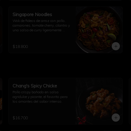
Singapore Noodles
Wok de fideos de arroz con pollo, 
camarones, tomate cherry, cilantro y 
una salsa de curry ligeramente 
picante.
$18.800
Chang's Spicy Chicke
Pollo crispy bañado en salsa 
agridulce y picante, el favorito para 
los amantes del sabor intenso.
$16.700