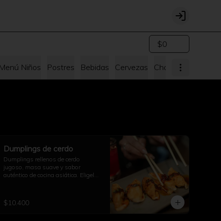
Login
$0
Menú Niños
Postres
Bebidas
Cervezas
Chang's for me Bo
Dumplings de cerdo
Dumplings rellenos de cerdo 
jugoso, masa suave y sabor 
auténtico de cocina asiática. Eligelos 
al vapor o fritos!
$10.400