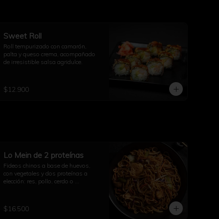
Sweet Roll
Roll tempurizado con camarón, 
palta y queso crema, acompañado 
de irresistible salsa agridulce.
$12.900
Lo Mein de 2 proteínas
Fideos chinos a base de huevos, 
con vegetales y dos proteínas a 
elección: res, pollo, cerdo o 
camarones.
$16.500