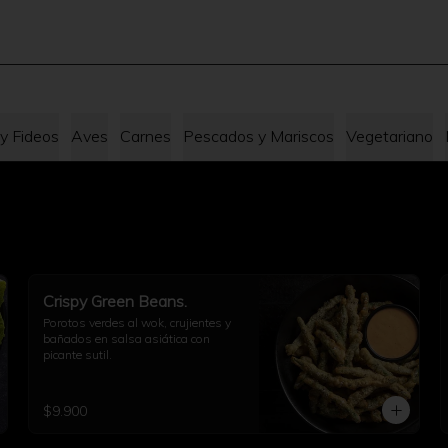
 y Fideos
Aves
Carnes
Pescados y Mariscos
Vegetariano
Crispy Green Beans.
Porotos verdes al wok, crujientes y 
bañados en salsa asiática con 
picante sutil.
$9.900