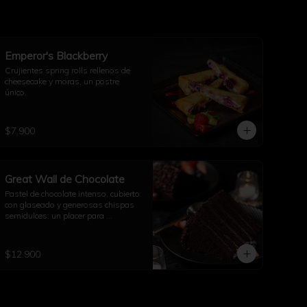
Emperor's Blackberry
Crujientes spring rolls rellenos de 
cheesecake y moras, un postre 
único.
$7.900
Great Wall de Chocolate
Pastel de chocolate intenso, cubierto 
con glaseado y generosas chispas 
semidulces: un placer para 
compartir.
$12.900