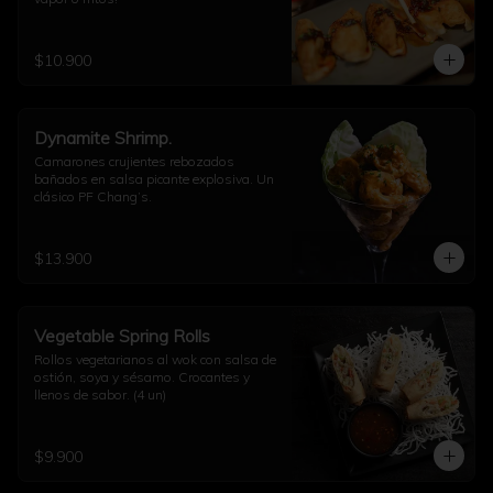
$10.900
Dynamite Shrimp.
Camarones crujientes rebozados 
bañados en salsa picante explosiva. Un 
clásico PF Chang’s.
$13.900
Vegetable Spring Rolls
Rollos vegetarianos al wok con salsa de 
ostión, soya y sésamo. Crocantes y 
llenos de sabor. (4 un)
$9.900