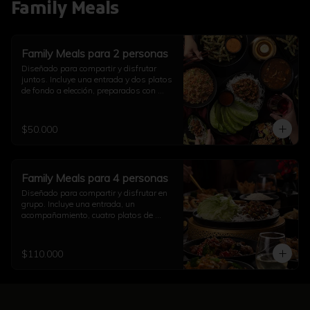
Family Meals
Family Meals para 2 personas
Diseñado para compartir y disfrutar 
juntos. Incluye una entrada y dos platos 
de fondo a elección, preparados con 
auténtico sabor asiático. Ideal para una 
comida completa en pareja (imagen 
referencial)
$50.000
Family Meals para 4 personas
Diseñado para compartir y disfrutar en 
grupo. Incluye una entrada, un 
acompañamiento, cuatro platos de 
fondo a elección y una opción de sushi, 
todo preparado con auténtico sabor 
asiático. Ideal para una comida 
$110.000
completa con familia y amigos (imagen 
referencial)