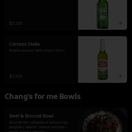
$3.200
Cerveza Stella
Botella cerveza Stella Artois 330 cc.
$3.200
Chang's for me Bowls
Beef & Broccoli Bowl
Bowl de Res salteada al wok con ajo, 
jengibre y cebollín, brócoli crocante y 
arroz. Arroz a elección