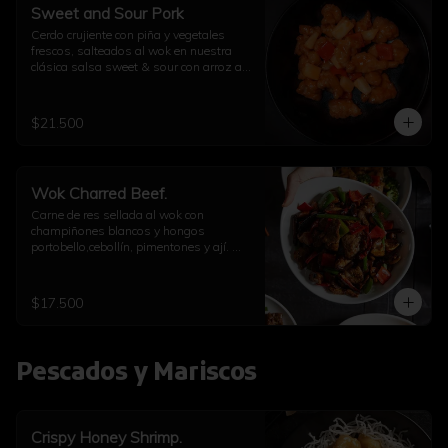
Sweet and Sour Pork
Cerdo crujiente con piña y vegetales 
frescos, salteados al wok en nuestra 
clásica salsa sweet & sour con arroz a 
elección
$21.500
Wok Charred Beef.
Carne de res sellada al wok con 
champiñones blancos y hongos 
portobello,cebollín, pimentones y ají. 
Con arroz a elección
$17.500
Pescados y Mariscos
Crispy Honey Shrimp.