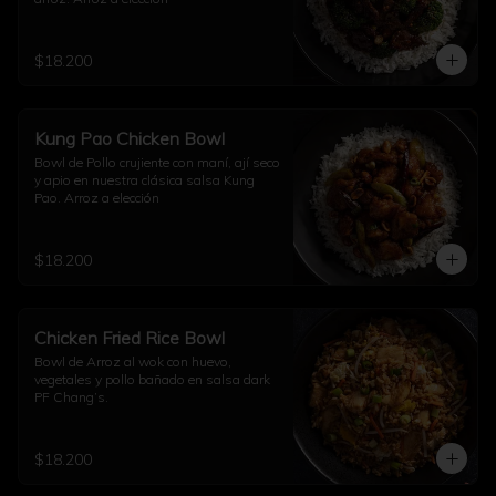
$18.200
Kung Pao Chicken Bowl
Bowl de Pollo crujiente con maní, ají seco 
y apio en nuestra clásica salsa Kung 
Pao. Arroz a elección
$18.200
Chicken Fried Rice Bowl
Bowl de Arroz al wok con huevo, 
vegetales y pollo bañado en salsa dark 
PF Chang’s.
$18.200