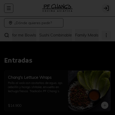
Abrir menu de navegación
Logi
¿Dónde quieres pedir?
hang's for me Bowls
Sushi Combinable
Family Meals
Entradas
Chang's Lettuce Wraps
Pollo al wok con castañas de agua, ajo, 
cebollín y hongo shitake, envuelto en 
lechuga fresca. Tradición PF Chang’s.
$14.900