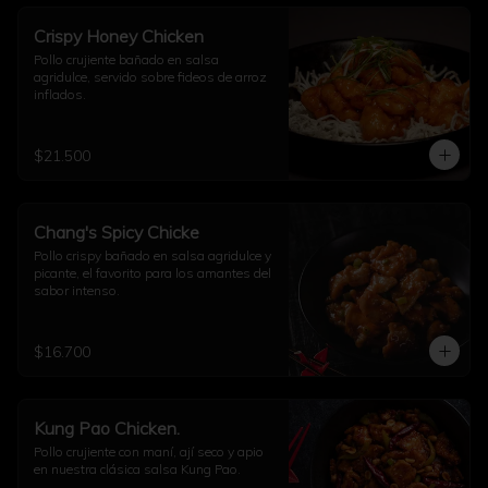
Crispy Honey Chicken
Pollo crujiente bañado en salsa 
agridulce, servido sobre fideos de arroz 
inflados.
$21.500
Chang's Spicy Chicke
Pollo crispy bañado en salsa agridulce y 
picante, el favorito para los amantes del 
sabor intenso.
$16.700
Kung Pao Chicken.
Pollo crujiente con maní, ají seco y apio 
en nuestra clásica salsa Kung Pao.