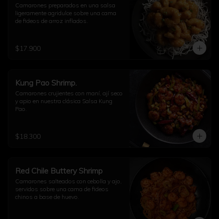
Camarones preparados en una salsa 
ligeramente agridulce sobre una cama 
de fideos de arroz inflados.
$17.900
Kung Pao Shrimp.
Camarones crujientes con maní, ají seco 
y apio en nuestra clásica Salsa Kung 
Pao.
$18.300
Red Chile Buttery Shrimp
Camarones salteados con cebolla y ajo, 
servidos sobre una cama de fideos 
chinos a base de huevo.