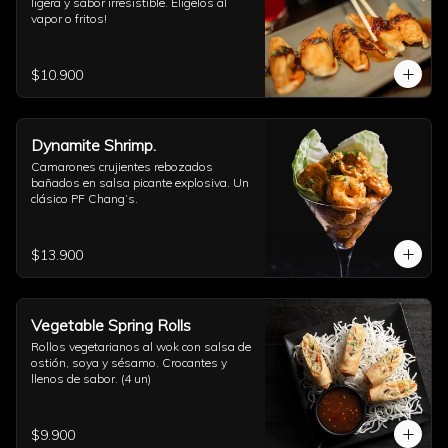
ligera y sabor irresistible. Eligelos al 
vapor o fritos!
$10.900
Dynamite Shrimp.
Camarones crujientes rebozados 
bañados en salsa picante explosiva. Un 
clásico PF Chang’s.
$13.900
Vegetable Spring Rolls
Rollos vegetarianos al wok con salsa de 
ostión, soya y sésamo. Crocantes y 
llenos de sabor. (4 un)
$9.900