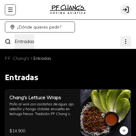
Abrir menu de navegación
Logi
¿Dónde quieres pedir?
Entradas
P.F. Chang's
Entradas
Entradas
Chang's Lettuce Wraps
Pollo al wok con castañas de agua, ajo, 
cebollín y hongo shitake, envuelto en 
lechuga fresca. Tradición PF Chang’s.
$14.900