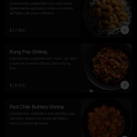
Camarones preparados en una salsa 
ligeramente agridulce sobre una cama 
de fideos de arroz inflados.
$17.900
Kung Pao Shrimp.
Camarones crujientes con maní, ají seco 
y apio en nuestra clásica Salsa Kung 
Pao.
$18.300
Red Chile Buttery Shrimp
Camarones salteados con cebolla y ajo, 
servidos sobre una cama de fideos 
chinos a base de huevo.