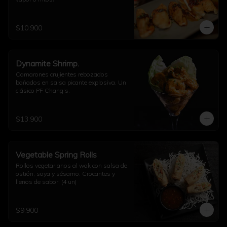
$10.900
Dynamite Shrimp.
Camarones crujientes rebozados 
bañados en salsa picante explosiva. Un 
clásico PF Chang’s.
$13.900
Vegetable Spring Rolls
Rollos vegetarianos al wok con salsa de 
ostión, soya y sésamo. Crocantes y 
llenos de sabor. (4 un)
$9.900