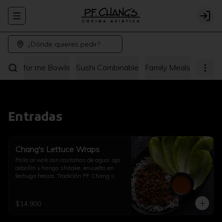
Abrir menu de navegación
Logi
¿Dónde quieres pedir?
hang's for me Bowls
Sushi Combinable
Family Meals
Entradas
Chang's Lettuce Wraps
Pollo al wok con castañas de agua, ajo, 
cebollín y hongo shitake, envuelto en 
lechuga fresca. Tradición PF Chang’s.
$14.900