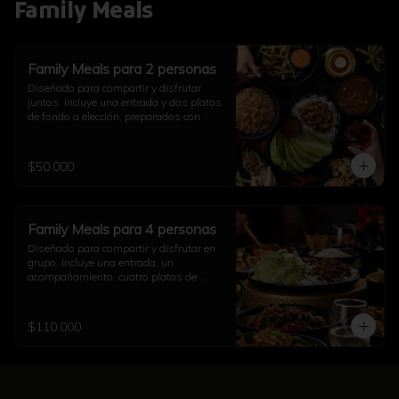
Family Meals
Family Meals para 2 personas
Diseñado para compartir y disfrutar 
juntos. Incluye una entrada y dos platos 
de fondo a elección, preparados con 
auténtico sabor asiático. Ideal para una 
comida completa en pareja (imagen 
referencial)
$50.000
Family Meals para 4 personas
Diseñado para compartir y disfrutar en 
grupo. Incluye una entrada, un 
acompañamiento, cuatro platos de 
fondo a elección y una opción de sushi, 
todo preparado con auténtico sabor 
asiático. Ideal para una comida 
$110.000
completa con familia y amigos (imagen 
referencial)