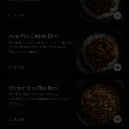
$18.200
Kung Pao Chicken Bowl
Bowl de Pollo crujiente con maní, ají seco 
y apio en nuestra clásica salsa Kung 
Pao. Arroz a elección
$18.200
Chicken Fried Rice Bowl
Bowl de Arroz al wok con huevo, 
vegetales y pollo bañado en salsa dark 
PF Chang’s.
$18.200