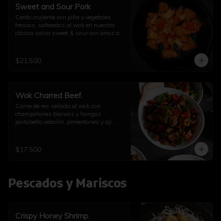
Sweet and Sour Pork
Cerdo crujiente con piña y vegetales 
frescos, salteados al wok en nuestra 
clásica salsa sweet & sour con arroz a 
elección
$21.500
Wok Charred Beef.
Carne de res sellada al wok con 
champiñones blancos y hongos 
portobello,cebollín, pimentones y ají. 
Con arroz a elección
$17.500
Pescados y Mariscos
Crispy Honey Shrimp.