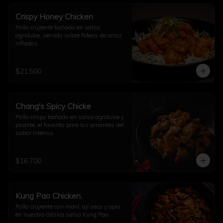
Crispy Honey Chicken
Pollo crujiente bañado en salsa 
agridulce, servido sobre fideos de arroz 
inflados.
$21.500
Chang's Spicy Chicke
Pollo crispy bañado en salsa agridulce y 
picante, el favorito para los amantes del 
sabor intenso.
$16.700
Kung Pao Chicken.
Pollo crujiente con maní, ají seco y apio 
en nuestra clásica salsa Kung Pao.