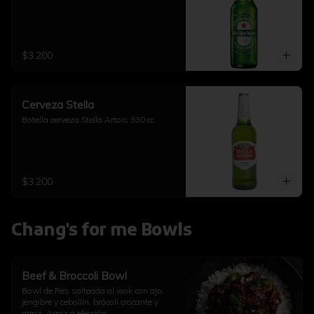
$3.200
Cerveza Stella
Botella cerveza Stella Artois 330 cc.
$3.200
Chang's for me Bowls
Beef & Broccoli Bowl
Bowl de Res salteada al wok con ajo, 
jengibre y cebollín, brócoli crocante y 
arroz. Arroz a elección