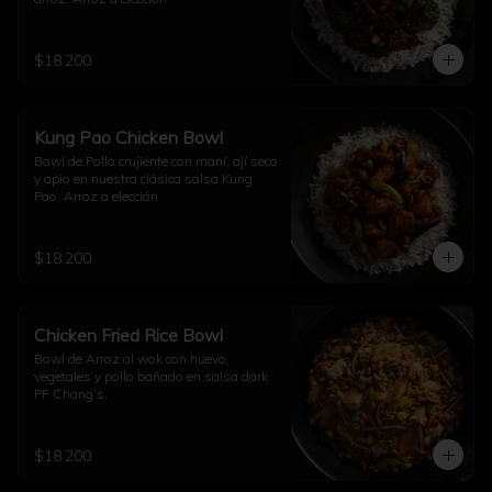
$18.200
Kung Pao Chicken Bowl
Bowl de Pollo crujiente con maní, ají seco 
y apio en nuestra clásica salsa Kung 
Pao. Arroz a elección
$18.200
Chicken Fried Rice Bowl
Bowl de Arroz al wok con huevo, 
vegetales y pollo bañado en salsa dark 
PF Chang’s.
$18.200