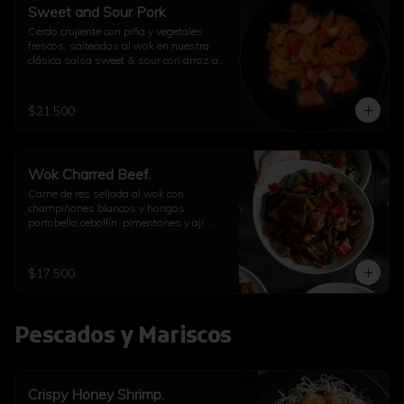
Sweet and Sour Pork
Cerdo crujiente con piña y vegetales 
frescos, salteados al wok en nuestra 
clásica salsa sweet & sour con arroz a 
elección
$21.500
Wok Charred Beef.
Carne de res sellada al wok con 
champiñones blancos y hongos 
portobello,cebollín, pimentones y ají. 
Con arroz a elección
$17.500
Pescados y Mariscos
Crispy Honey Shrimp.