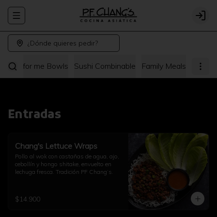
Abrir menu de navegación
Logi
¿Dónde quieres pedir?
hang's for me Bowls
Sushi Combinable
Family Meals
Entradas
Chang's Lettuce Wraps
Pollo al wok con castañas de agua, ajo, 
cebollín y hongo shitake, envuelto en 
lechuga fresca. Tradición PF Chang’s.
$14.900