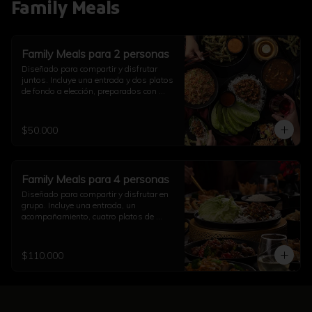
Family Meals
Family Meals para 2 personas
Diseñado para compartir y disfrutar 
juntos. Incluye una entrada y dos platos 
de fondo a elección, preparados con 
auténtico sabor asiático. Ideal para una 
comida completa en pareja (imagen 
referencial)
$50.000
Family Meals para 4 personas
Diseñado para compartir y disfrutar en 
grupo. Incluye una entrada, un 
acompañamiento, cuatro platos de 
fondo a elección y una opción de sushi, 
todo preparado con auténtico sabor 
asiático. Ideal para una comida 
$110.000
completa con familia y amigos (imagen 
referencial)