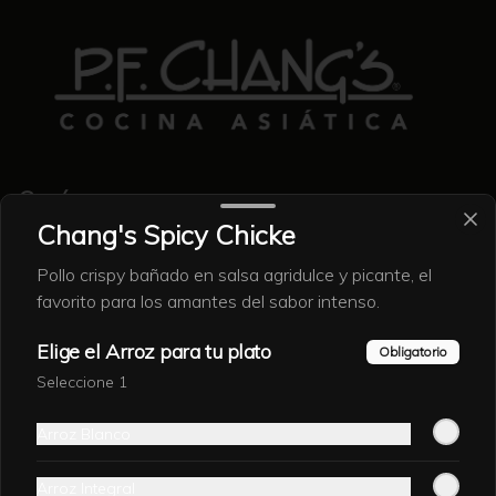
Conócenos
Chang's Spicy Chicke
Contacto
Pollo crispy bañado en salsa agridulce y picante, el
Nosotros
favorito para los amantes del sabor intenso.
Locales
Eventos
Elige el Arroz para tu plato
Obligatorio
Encuesta
Seleccione 1
Términos y condiciones
Política de privacidad
Arroz Blanco
Redes sociales
Arroz Integral