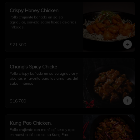
Crispy Honey Chicken
Pollo crujiente bañado en salsa 
agridulce, servido sobre fideos de arroz 
inflados.
$21.500
Chang's Spicy Chicke
Pollo crispy bañado en salsa agridulce y 
picante, el favorito para los amantes del 
sabor intenso.
$16.700
Kung Pao Chicken.
Pollo crujiente con maní, ají seco y apio 
en nuestra clásica salsa Kung Pao.