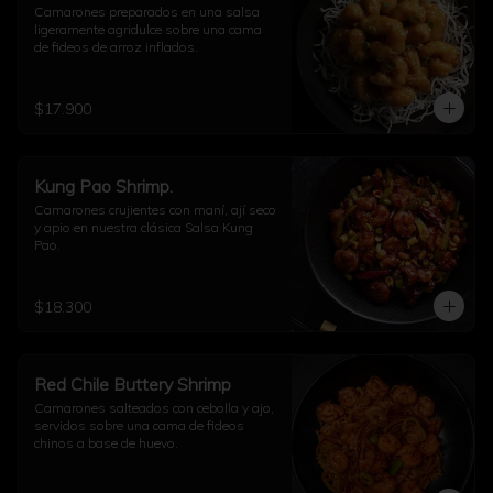
Camarones preparados en una salsa 
ligeramente agridulce sobre una cama 
de fideos de arroz inflados.
$17.900
Kung Pao Shrimp.
Camarones crujientes con maní, ají seco 
y apio en nuestra clásica Salsa Kung 
Pao.
$18.300
Red Chile Buttery Shrimp
Camarones salteados con cebolla y ajo, 
servidos sobre una cama de fideos 
chinos a base de huevo.