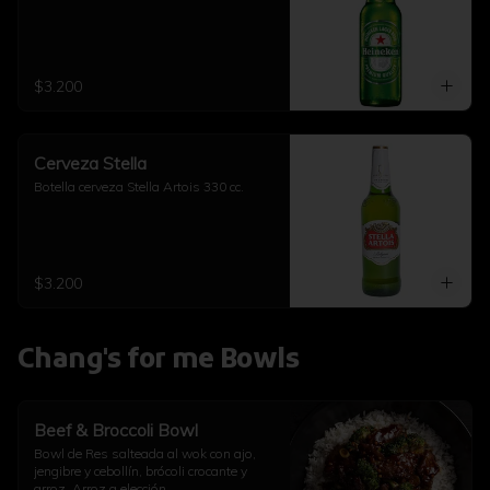
$3.200
Cerveza Stella
Botella cerveza Stella Artois 330 cc.
$3.200
Chang's for me Bowls
Beef & Broccoli Bowl
Bowl de Res salteada al wok con ajo, 
jengibre y cebollín, brócoli crocante y 
arroz. Arroz a elección