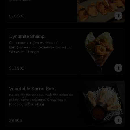
$10.900
Dynamite Shrimp.
Camarones crujientes rebozados 
bañados en salsa picante explosiva. Un 
clásico PF Chang’s.
$13.900
Vegetable Spring Rolls
Rollos vegetarianos al wok con salsa de 
ostión, soya y sésamo. Crocantes y 
llenos de sabor. (4 un)
$9.900