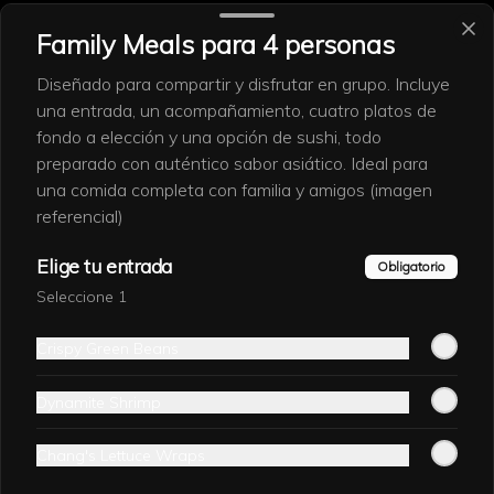
Sushi Combinable
Family Meals para 4 personas
Diseñado para compartir y disfrutar en grupo. Incluye
una entrada, un acompañamiento, cuatro platos de
2x1 Sushi Especial
fondo a elección y una opción de sushi, todo
Disfruta tu 2x1 Sushi Especial con la 
combinación perfecta: frescura y 
preparado con auténtico sabor asiático. Ideal para
auténtico toque asiático.
una comida completa con familia y amigos (imagen
referencial)
$25.800
Elige tu entrada
Obligatorio
Seleccione 1
2x1 Sushi Premium
Arma tu combinación perfecta. Sushi 
Crispy Green Beans
que combina frescura y tradición.
Dynamite Shrimp
$29.000
Chang's Lettuce Wraps