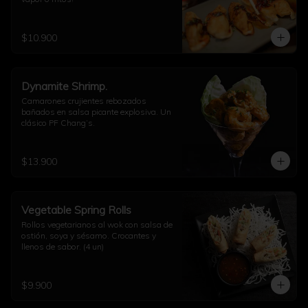
$10.900
Dynamite Shrimp.
Camarones crujientes rebozados 
bañados en salsa picante explosiva. Un 
clásico PF Chang’s.
$13.900
Vegetable Spring Rolls
Rollos vegetarianos al wok con salsa de 
ostión, soya y sésamo. Crocantes y 
llenos de sabor. (4 un)
$9.900