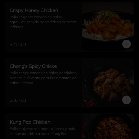
Crispy Honey Chicken
Pollo crujiente bañado en salsa 
agridulce, servido sobre fideos de arroz 
inflados.
$21.500
Chang's Spicy Chicke
Pollo crispy bañado en salsa agridulce y 
picante, el favorito para los amantes del 
sabor intenso.
$16.700
Kung Pao Chicken.
Pollo crujiente con maní, ají seco y apio 
en nuestra clásica salsa Kung Pao.