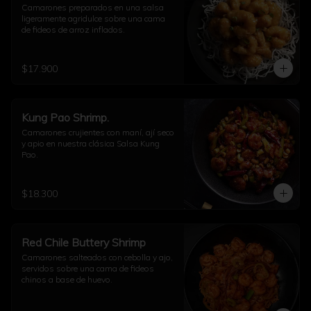
Camarones preparados en una salsa 
ligeramente agridulce sobre una cama 
de fideos de arroz inflados.
$17.900
Kung Pao Shrimp.
Camarones crujientes con maní, ají seco 
y apio en nuestra clásica Salsa Kung 
Pao.
$18.300
Red Chile Buttery Shrimp
Camarones salteados con cebolla y ajo, 
servidos sobre una cama de fideos 
chinos a base de huevo.