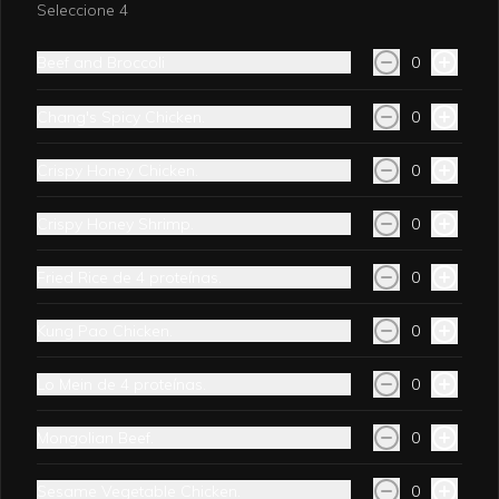
Seleccione 4
Beef and Broccoli
0
Chang's Spicy Chicken.
0
Crispy Honey Chicken.
0
Conócenos
Crispy Honey Shrimp.
0
Contacto
Fried Rice de 4 proteínas.
0
Nosotros
Locales
Kung Pao Chicken.
0
Eventos
Encuesta
Lo Mein de 4 proteínas.
0
Términos y condiciones
Política de privacidad
Mongolian Beef.
0
Redes sociales
Sesame Vegetable Chicken.
0