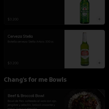
$3.200
Cerveza Stella
Botella cerveza Stella Artois 330 cc.
$3.200
Chang's for me Bowls
Beef & Broccoli Bowl
Bowl de Res salteada al wok con ajo, 
jengibre y cebollín, brócoli crocante y 
arroz. Arroz a elección