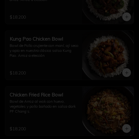
$18.200
Kung Pao Chicken Bowl
Bowl de Pollo crujiente con maní, ají seco 
y apio en nuestra clásica salsa Kung 
Pao. Arroz a elección
$18.200
Chicken Fried Rice Bowl
Bowl de Arroz al wok con huevo, 
vegetales y pollo bañado en salsa dark 
PF Chang’s.
$18.200