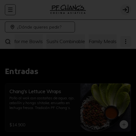
Abrir menu de navegación
Logi
¿Dónde quieres pedir?
hang's for me Bowls
Sushi Combinable
Family Meals
Entradas
Chang's Lettuce Wraps
Pollo al wok con castañas de agua, ajo, 
cebollín y hongo shitake, envuelto en 
lechuga fresca. Tradición PF Chang’s.
$14.900