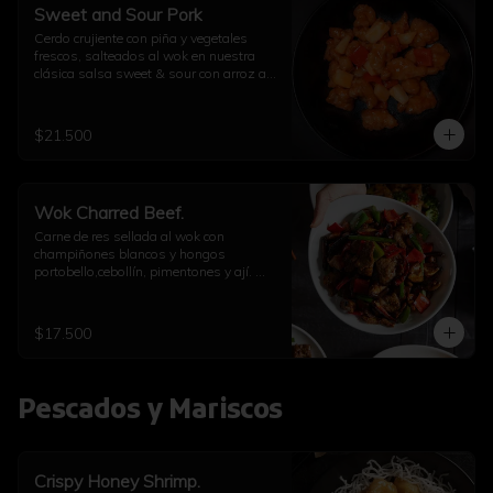
Sweet and Sour Pork
Cerdo crujiente con piña y vegetales 
frescos, salteados al wok en nuestra 
clásica salsa sweet & sour con arroz a 
elección
$21.500
Wok Charred Beef.
Carne de res sellada al wok con 
champiñones blancos y hongos 
portobello,cebollín, pimentones y ají. 
Con arroz a elección
$17.500
Pescados y Mariscos
Crispy Honey Shrimp.