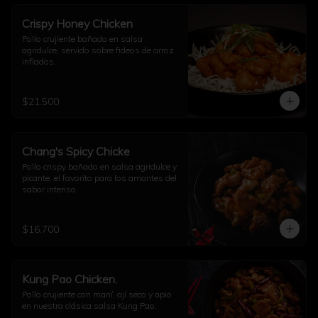
Crispy Honey Chicken
Pollo crujiente bañado en salsa 
agridulce, servido sobre fideos de arroz 
inflados.
$21.500
Chang's Spicy Chicke
Pollo crispy bañado en salsa agridulce y 
picante, el favorito para los amantes del 
sabor intenso.
$16.700
Kung Pao Chicken.
Pollo crujiente con maní, ají seco y apio 
en nuestra clásica salsa Kung Pao.