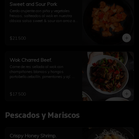
Sweet and Sour Pork
Cerdo crujiente con piña y vegetales 
frescos, salteados al wok en nuestra 
clásica salsa sweet & sour con arroz a 
elección
$21.500
Wok Charred Beef.
Carne de res sellada al wok con 
champiñones blancos y hongos 
portobello,cebollín, pimentones y ají. 
Con arroz a elección
$17.500
Pescados y Mariscos
Crispy Honey Shrimp.