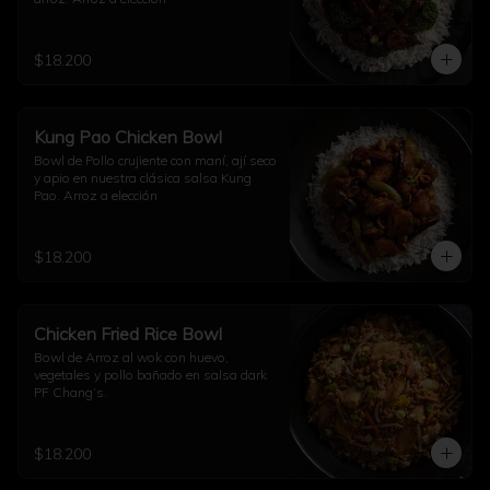
$18.200
Kung Pao Chicken Bowl
Bowl de Pollo crujiente con maní, ají seco 
y apio en nuestra clásica salsa Kung 
Pao. Arroz a elección
$18.200
Chicken Fried Rice Bowl
Bowl de Arroz al wok con huevo, 
vegetales y pollo bañado en salsa dark 
PF Chang’s.
$18.200