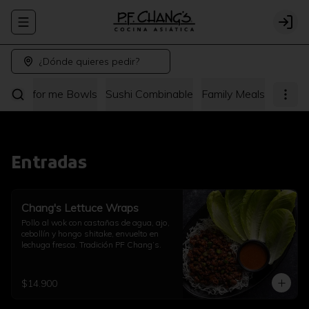
Abrir menu de navegación
Logi
¿Dónde quieres pedir?
hang's for me Bowls
Sushi Combinable
Family Meals
Entradas
Chang's Lettuce Wraps
Pollo al wok con castañas de agua, ajo, 
cebollín y hongo shitake, envuelto en 
lechuga fresca. Tradición PF Chang’s.
$14.900