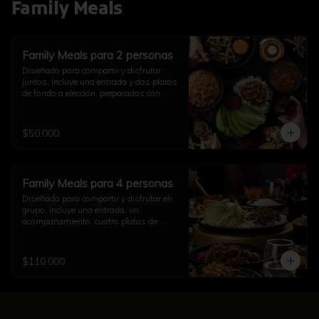
Family Meals
Family Meals para 2 personas
Diseñado para compartir y disfrutar 
juntos. Incluye una entrada y dos platos 
de fondo a elección, preparados con 
auténtico sabor asiático. Ideal para una 
comida completa en pareja (imagen 
referencial)
$50.000
Family Meals para 4 personas
Diseñado para compartir y disfrutar en 
grupo. Incluye una entrada, un 
acompañamiento, cuatro platos de 
fondo a elección y una opción de sushi, 
todo preparado con auténtico sabor 
asiático. Ideal para una comida 
$110.000
completa con familia y amigos (imagen 
referencial)