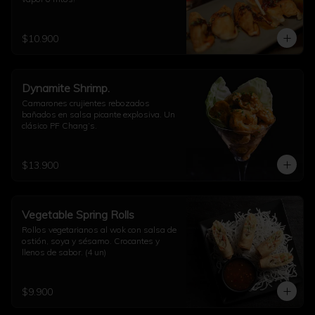
$10.900
Dynamite Shrimp.
Camarones crujientes rebozados 
bañados en salsa picante explosiva. Un 
clásico PF Chang’s.
$13.900
Vegetable Spring Rolls
Rollos vegetarianos al wok con salsa de 
ostión, soya y sésamo. Crocantes y 
llenos de sabor. (4 un)
$9.900