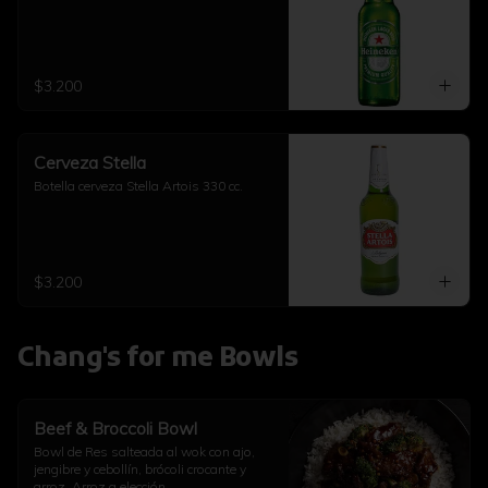
$3.200
Cerveza Stella
Botella cerveza Stella Artois 330 cc.
$3.200
Chang's for me Bowls
Beef & Broccoli Bowl
Bowl de Res salteada al wok con ajo, 
jengibre y cebollín, brócoli crocante y 
arroz. Arroz a elección