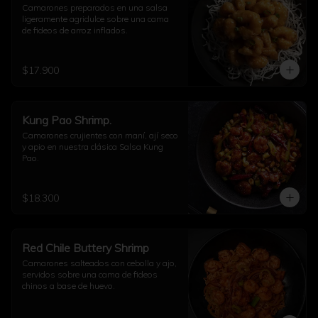
Camarones preparados en una salsa 
ligeramente agridulce sobre una cama 
de fideos de arroz inflados.
$17.900
Kung Pao Shrimp.
Camarones crujientes con maní, ají seco 
y apio en nuestra clásica Salsa Kung 
Pao.
$18.300
Red Chile Buttery Shrimp
Camarones salteados con cebolla y ajo, 
servidos sobre una cama de fideos 
chinos a base de huevo.