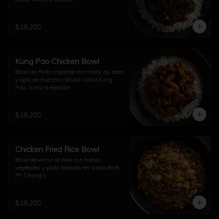
$18.200
Kung Pao Chicken Bowl
Bowl de Pollo crujiente con maní, ají seco 
y apio en nuestra clásica salsa Kung 
Pao. Arroz a elección
$18.200
Chicken Fried Rice Bowl
Bowl de Arroz al wok con huevo, 
vegetales y pollo bañado en salsa dark 
PF Chang’s.
$18.200