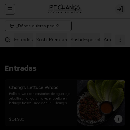
Abrir menu de navegación
Logi
¿Dónde quieres pedir?
Entradas
Sushi Premium
Sushi Especial
Arroz y Fide
Entradas
Chang's Lettuce Wraps
Pollo al wok con castañas de agua, ajo, 
cebollín y hongo shitake, envuelto en 
lechuga fresca. Tradición PF Chang’s.
$14.900