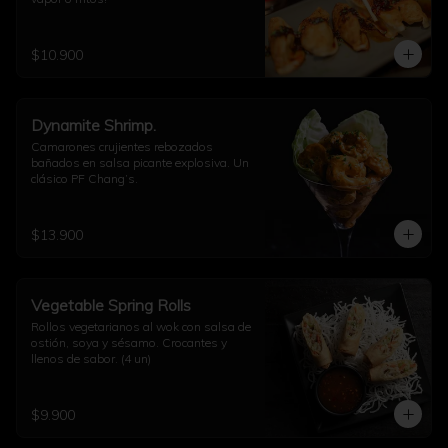
$10.900
Dynamite Shrimp.
Camarones crujientes rebozados 
bañados en salsa picante explosiva. Un 
clásico PF Chang’s.
$13.900
Vegetable Spring Rolls
Rollos vegetarianos al wok con salsa de 
ostión, soya y sésamo. Crocantes y 
llenos de sabor. (4 un)
$9.900