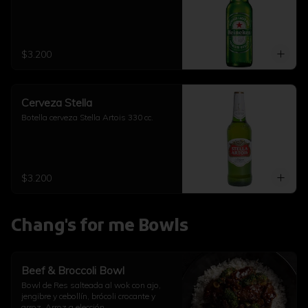
$3.200
Cerveza Stella
Botella cerveza Stella Artois 330 cc.
$3.200
Chang's for me Bowls
Beef & Broccoli Bowl
Bowl de Res salteada al wok con ajo, 
jengibre y cebollín, brócoli crocante y 
arroz. Arroz a elección