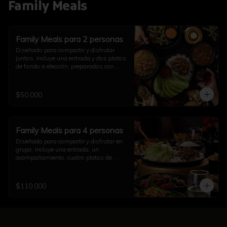
Family Meals
Family Meals para 2 personas
Diseñado para compartir y disfrutar 
juntos. Incluye una entrada y dos platos 
de fondo a elección, preparados con 
auténtico sabor asiático. Ideal para una 
comida completa en pareja (imagen 
referencial)
$50.000
Family Meals para 4 personas
Diseñado para compartir y disfrutar en 
grupo. Incluye una entrada, un 
acompañamiento, cuatro platos de 
fondo a elección y una opción de sushi, 
todo preparado con auténtico sabor 
asiático. Ideal para una comida 
$110.000
completa con familia y amigos (imagen 
referencial)