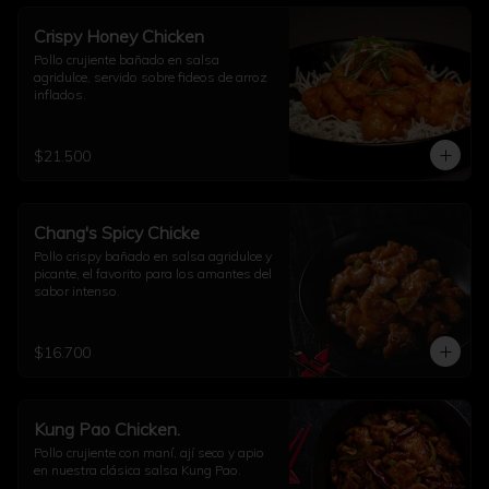
Crispy Honey Chicken
Pollo crujiente bañado en salsa 
agridulce, servido sobre fideos de arroz 
inflados.
$21.500
Chang's Spicy Chicke
Pollo crispy bañado en salsa agridulce y 
picante, el favorito para los amantes del 
sabor intenso.
$16.700
Kung Pao Chicken.
Pollo crujiente con maní, ají seco y apio 
en nuestra clásica salsa Kung Pao.