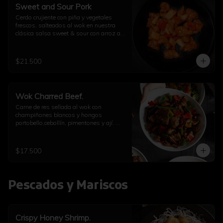
Sweet and Sour Pork
Cerdo crujiente con piña y vegetales 
frescos, salteados al wok en nuestra 
clásica salsa sweet & sour con arroz a 
elección
$21.500
Wok Charred Beef.
Carne de res sellada al wok con 
champiñones blancos y hongos 
portobello,cebollín, pimentones y ají. 
Con arroz a elección
$17.500
Pescados y Mariscos
Crispy Honey Shrimp.