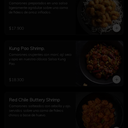
Camarones preparados en una salsa 
ligeramente agridulce sobre una cama 
de fideos de arroz inflados.
$17.900
Kung Pao Shrimp.
Camarones crujientes con maní, ají seco 
y apio en nuestra clásica Salsa Kung 
Pao.
$18.300
Red Chile Buttery Shrimp
Camarones salteados con cebolla y ajo, 
servidos sobre una cama de fideos 
chinos a base de huevo.