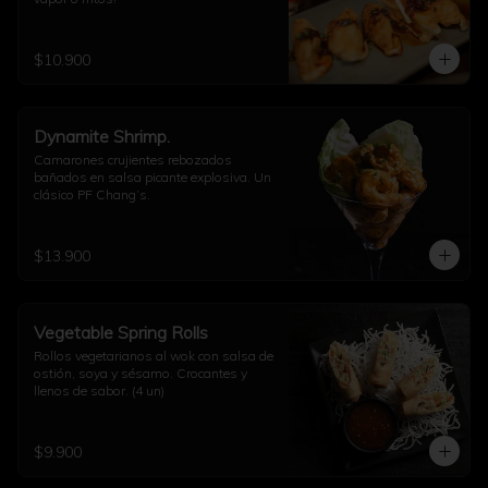
$10.900
Dynamite Shrimp.
Camarones crujientes rebozados 
bañados en salsa picante explosiva. Un 
clásico PF Chang’s.
$13.900
Vegetable Spring Rolls
Rollos vegetarianos al wok con salsa de 
ostión, soya y sésamo. Crocantes y 
llenos de sabor. (4 un)
$9.900