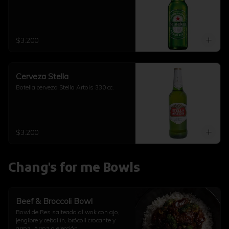
$3.200
Cerveza Stella
Botella cerveza Stella Artois 330 cc.
$3.200
Chang's for me Bowls
Beef & Broccoli Bowl
Bowl de Res salteada al wok con ajo, 
jengibre y cebollín, brócoli crocante y 
arroz. Arroz a elección