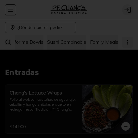
Abrir menu de navegación
Logi
¿Dónde quieres pedir?
hang's for me Bowls
Sushi Combinable
Family Meals
Entradas
Chang's Lettuce Wraps
Pollo al wok con castañas de agua, ajo, 
cebollín y hongo shitake, envuelto en 
lechuga fresca. Tradición PF Chang’s.
$14.900