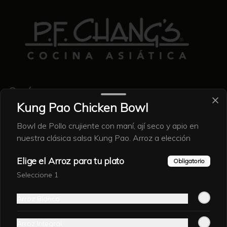
Conócenos
Kung Pao Chicken Bowl
Contacto
Bowl de Pollo crujiente con maní, ají seco y apio en
Nosotros
nuestra clásica salsa Kung Pao. Arroz a elección
Locales
Eventos
Elige el Arroz para tu plato
Obligatorio
Encuesta
Seleccione 1
Términos y condiciones
Política de privacidad
Arroz Blanco
Redes sociales
Arroz Integral