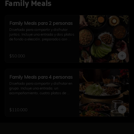
Family Meals
Family Meals para 2 personas
Diseñado para compartir y disfrutar 
juntos. Incluye una entrada y dos platos 
de fondo a elección, preparados con 
auténtico sabor asiático. Ideal para una 
comida completa en pareja (imagen 
referencial)
$50.000
Family Meals para 4 personas
Diseñado para compartir y disfrutar en 
grupo. Incluye una entrada, un 
acompañamiento, cuatro platos de 
fondo a elección y una opción de sushi, 
todo preparado con auténtico sabor 
asiático. Ideal para una comida 
$110.000
completa con familia y amigos (imagen 
referencial)