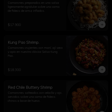
Camarones preparados en una salsa 
ligeramente agridulce sobre una cama 
de fideos de arroz inflados.
$17.900
Kung Pao Shrimp.
Camarones crujientes con maní, ají seco 
y apio en nuestra clásica Salsa Kung 
Pao.
$18.300
Red Chile Buttery Shrimp
Camarones salteados con cebolla y ajo, 
servidos sobre una cama de fideos 
chinos a base de huevo.