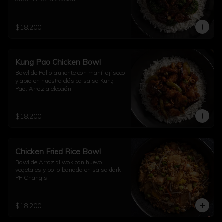
$18.200
Kung Pao Chicken Bowl
Bowl de Pollo crujiente con maní, ají seco 
y apio en nuestra clásica salsa Kung 
Pao. Arroz a elección
$18.200
Chicken Fried Rice Bowl
Bowl de Arroz al wok con huevo, 
vegetales y pollo bañado en salsa dark 
PF Chang’s.
$18.200