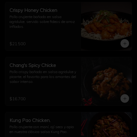
Crispy Honey Chicken
Pollo crujiente bañado en salsa 
agridulce, servido sobre fideos de arroz 
inflados.
$21.500
Chang's Spicy Chicke
Pollo crispy bañado en salsa agridulce y 
picante, el favorito para los amantes del 
sabor intenso.
$16.700
Kung Pao Chicken.
Pollo crujiente con maní, ají seco y apio 
en nuestra clásica salsa Kung Pao.