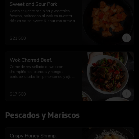
Sweet and Sour Pork
Cerdo crujiente con piña y vegetales 
frescos, salteados al wok en nuestra 
clásica salsa sweet & sour con arroz a 
elección
$21.500
Wok Charred Beef.
Carne de res sellada al wok con 
champiñones blancos y hongos 
portobello,cebollín, pimentones y ají. 
Con arroz a elección
$17.500
Pescados y Mariscos
Crispy Honey Shrimp.